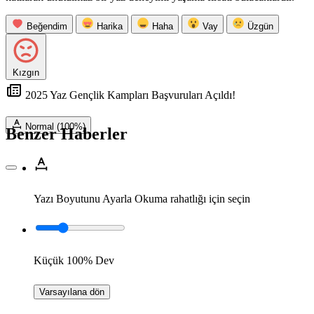
Beğendim
Harika
Haha
Vay
Üzgün
Kızgın
2025 Yaz Gençlik Kampları Başvuruları Açıldı!
Normal (100%)
Benzer Haberler
Yazı Boyutunu Ayarla
Okuma rahatlığı için seçin
Küçük
100%
Dev
Varsayılana dön