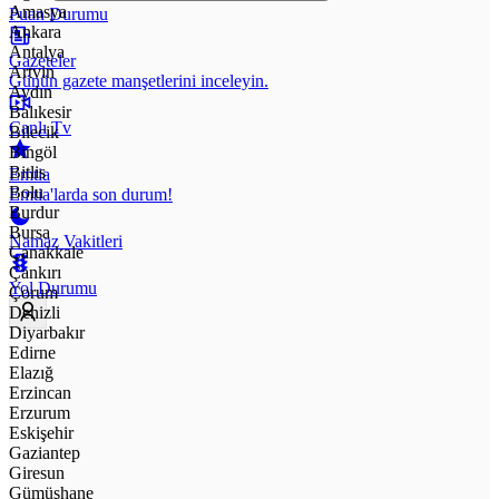
Amasya
Puan Durumu
Ankara
Antalya
Gazeteler
Artvin
Günün gazete manşetlerini inceleyin.
Aydın
Balıkesir
Canlı Tv
Bilecik
Bingöl
Bitlis
Emtia
Bolu
Emtia'larda son durum!
Burdur
Bursa
Namaz Vakitleri
Çanakkale
Çankırı
Yol Durumu
Çorum
Denizli
Diyarbakır
Edirne
Elazığ
Erzincan
Erzurum
Eskişehir
Gaziantep
Giresun
Gümüşhane