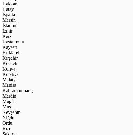
Hakkari
Hatay
Isparta
Mersin
İstanbul
İzmir
Kars
Kastamonu
Kayseri
Kırklareli
Kırşehir
Kocaeli
Konya
Kütahya
Malatya
Manisa
Kahramanmaraş
Mardin
Muğla
Muş
Nevşehir
Niğde
Ordu
Rize
Sakarya