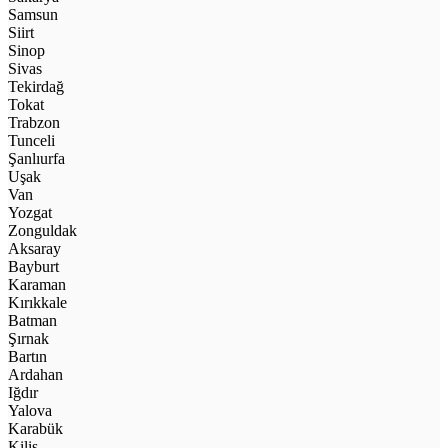
Samsun
Siirt
Sinop
Sivas
Tekirdağ
Tokat
Trabzon
Tunceli
Şanlıurfa
Uşak
Van
Yozgat
Zonguldak
Aksaray
Bayburt
Karaman
Kırıkkale
Batman
Şırnak
Bartın
Ardahan
Iğdır
Yalova
Karabük
Kilis