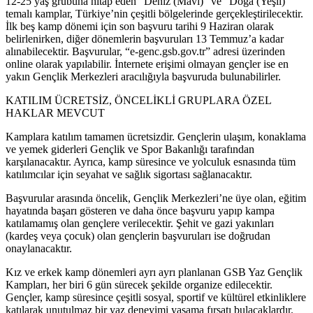
12-25 yaş grubuna hitap eden “Deniz (Mavi)” ve “Doğa (Yeşil)”
temalı kamplar, Türkiye’nin çeşitli bölgelerinde gerçekleştirilecektir.
İlk beş kamp dönemi için son başvuru tarihi 9 Haziran olarak
belirlenirken, diğer dönemlerin başvuruları 13 Temmuz’a kadar
alınabilecektir. Başvurular, “e-genc.gsb.gov.tr” adresi üzerinden
online olarak yapılabilir. İnternete erişimi olmayan gençler ise en
yakın Gençlik Merkezleri aracılığıyla başvuruda bulunabilirler.
KATILIM ÜCRETSİZ, ÖNCELİKLİ GRUPLARA ÖZEL
HAKLAR MEVCUT
Kamplara katılım tamamen ücretsizdir. Gençlerin ulaşım, konaklama
ve yemek giderleri Gençlik ve Spor Bakanlığı tarafından
karşılanacaktır. Ayrıca, kamp süresince ve yolculuk esnasında tüm
katılımcılar için seyahat ve sağlık sigortası sağlanacaktır.
Başvurular arasında öncelik, Gençlik Merkezleri’ne üye olan, eğitim
hayatında başarı gösteren ve daha önce başvuru yapıp kampa
katılamamış olan gençlere verilecektir. Şehit ve gazi yakınları
(kardeş veya çocuk) olan gençlerin başvuruları ise doğrudan
onaylanacaktır.
Kız ve erkek kamp dönemleri ayrı ayrı planlanan GSB Yaz Gençlik
Kampları, her biri 6 gün sürecek şekilde organize edilecektir.
Gençler, kamp süresince çeşitli sosyal, sportif ve kültürel etkinliklere
katılarak unutulmaz bir yaz deneyimi yaşama fırsatı bulacaklardır.