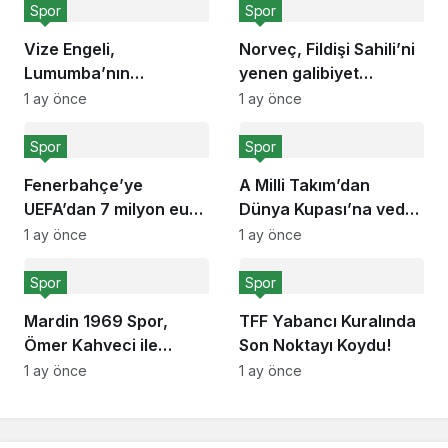
Spor
Spor
Vize Engeli,
Norveç, Fildişi Sahili’ni
Lumumba’nın
yenen galibiyet
Hayranını Kısıtladı!
sevinciyle!
1 ay önce
1 ay önce
Spor
Spor
Fenerbahçe’ye
A Milli Takım’dan
UEFA’dan 7 milyon euro
Dünya Kupası’na veda
ceza!
açıklaması
1 ay önce
1 ay önce
Spor
Spor
Mardin 1969 Spor,
TFF Yabancı Kuralında
Ömer Kahveci ile
Son Noktayı Koydu!
anlaştı!
1 ay önce
1 ay önce