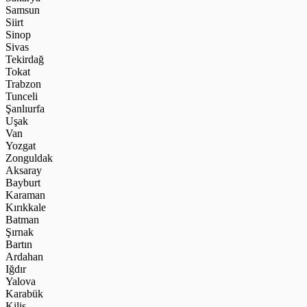
Samsun
Siirt
Sinop
Sivas
Tekirdağ
Tokat
Trabzon
Tunceli
Şanlıurfa
Uşak
Van
Yozgat
Zonguldak
Aksaray
Bayburt
Karaman
Kırıkkale
Batman
Şırnak
Bartın
Ardahan
Iğdır
Yalova
Karabük
Kilis