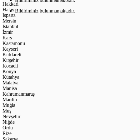
Bildiriminiz bulunmamaktadır.
Hakkari
Hatay
Bildiriminiz bulunmamaktadır.
Isparta
Mersin
İstanbul
İzmir
Kars
Kastamonu
Kayseri
Kırklareli
Kırşehir
Kocaeli
Konya
Kütahya
Malatya
Manisa
Kahramanmaraş
Mardin
Muğla
Muş
Nevşehir
Niğde
Ordu
Rize
Sakarya