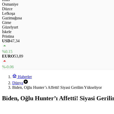
Osmaniye
Düzce
Lefkoşa
Gazimağusa
Girne
Güzelyurt
İskele
Pristina
USD
47,34
%0.15
EURO
53,89
%-0.06
Haberler
Dünya
Biden, Oğlu Hunter’ı Affetti! Siyasi Gerilim Yükseliyor
Biden, Oğlu Hunter’ı Affetti! Siyasi Geril