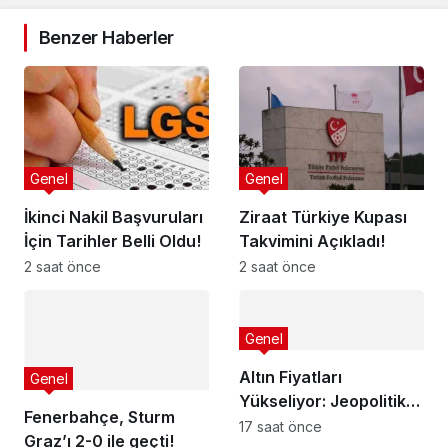
Benzer Haberler
Genel
Genel
İkinci Nakil Başvuruları
Ziraat Türkiye Kupası
İçin Tarihler Belli Oldu!
Takvimini Açıkladı!
2 saat önce
2 saat önce
Genel
Altın Fiyatları
Genel
Yükseliyor: Jeopolitik
Fenerbahçe, Sturm
Beklentilerin Etkisi
17 saat önce
Graz’ı 2-0 ile geçti!