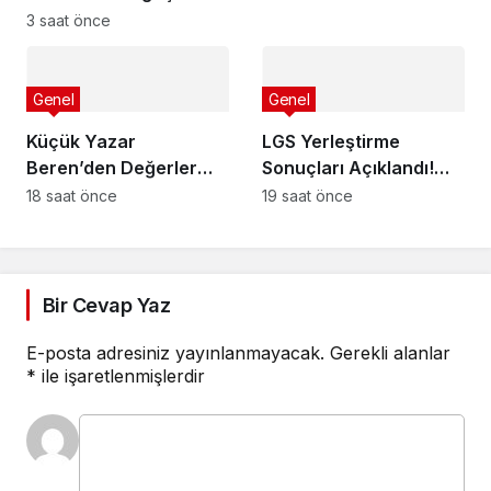
3 saat önce
Genel
Genel
Küçük Yazar
LGS Yerleştirme
Beren’den Değerler
Sonuçları Açıklandı!
Eğitimi Kitabı
İşte Detaylar
18 saat önce
19 saat önce
Bir Cevap Yaz
E-posta adresiniz yayınlanmayacak.
Gerekli alanlar
*
ile işaretlenmişlerdir