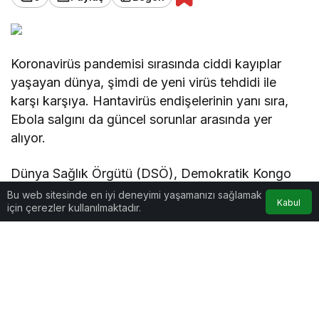
Koronavirüs pandemisi sırasında ciddi kayıplar
yaşayan dünya, şimdi de yeni virüs tehdidi ile
karşı karşıya. Hantavirüs endişelerinin yanı sıra,
Ebola salgını da güncel sorunlar arasında yer
alıyor.
Dünya Sağlık Örgütü (DSÖ), Demokratik Kongo
Cumhuriyeti (KDC) ve Uganda’da görülen Ebola
Bu web sitesinde en iyi deneyimi yaşamanızı sağlamak
Kabul
için çerezler kullanılmaktadır.
salgını nedeniyle “uluslararası öneme sahip halk
sağlığı acil durumu” ilan etti.
Toplamda 395 şüpheli vaka ve 100’den fazla ölüm
kaydedilen bu salgında, onaylı bir aşı veya tedavi
bulunmaması ise yoğun endişelere yol açıyor.