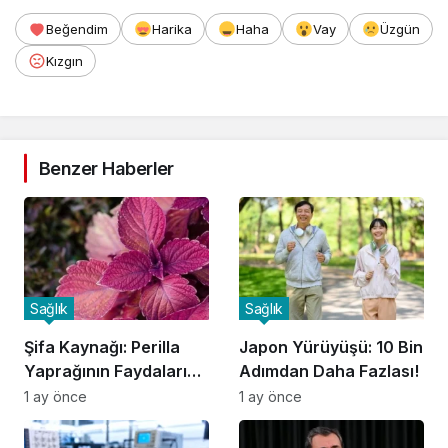
Beğendim
Harika
Haha
Vay
Üzgün
Kızgın
Benzer Haberler
Sağlık
Sağlık
Şifa Kaynağı: Perilla
Japon Yürüyüşü: 10 Bin
Yaprağının Faydaları
Adımdan Daha Fazlası!
Keşfedildi!
1 ay önce
1 ay önce