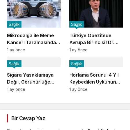
Sağlık
Sağlık
Mikrodalga ile Meme
Türkiye Obezitede
Kanseri Taramasında
Avrupa Birincisi! Dr.
Devrim!
Sarohan Uyardı!
1 ay önce
1 ay önce
Sağlık
Sağlık
Sigara Yasaklamaya
Horlama Sorunu: 4 Yıl
Değil, Görünürlüğe
Kaybedilen Uykunun
Savaşı!
Bedeli!
1 ay önce
1 ay önce
Bir Cevap Yaz