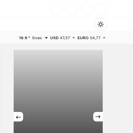
Mod
değiştir
16.9 °
Sivas
USD
47,57
EURO
54,77
Gündüz Modu
Gündüz modunu seçin.
Gece Modu
Gece modunu seçin.
Sistem Modu
Sistem modunu seçin.