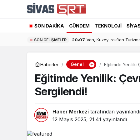
SON DAKIKA
GÜNDEM
TEKNOLOJI
SIYA
20:07
Van, Kuzey Irak’tan Turizmd
SON GELIŞMELER
Genel
Haberler
Eğitimde Yenilik:
Eğitimde Yenilik: Çev
Sergilendi!
Haber Merkezi
tarafından yayınland
12 Mayıs 2025, 21:41
yayınlandı