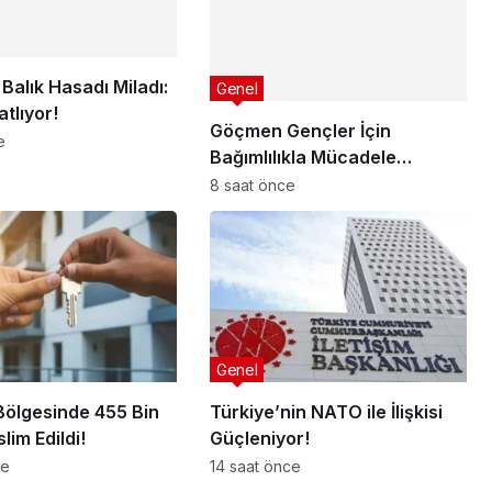
Balık Hasadı Miladı:
Genel
atlıyor!
Göçmen Gençler İçin
e
Bağımlılıkla Mücadele
Programı
8 saat önce
Genel
ölgesinde 455 Bin
Türkiye’nin NATO ile İlişkisi
lim Edildi!
Güçleniyor!
ce
14 saat önce