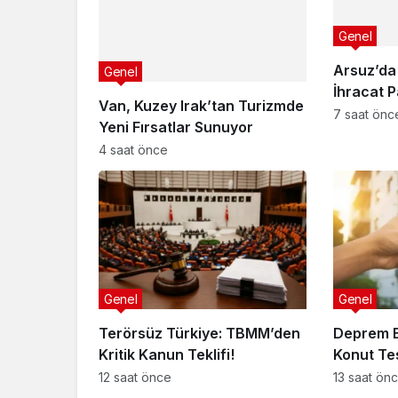
Genel
Arsuz’da 
Genel
İhracat P
Van, Kuzey Irak’tan Turizmde
7 saat önc
Yeni Fırsatlar Sunuyor
4 saat önce
Genel
Genel
Terörsüz Türkiye: TBMM’den
Deprem B
Kritik Kanun Teklifi!
Konut Tes
12 saat önce
13 saat ön