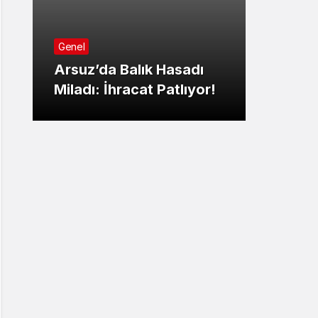
Genel
Genel
Göçme
Arsuz’da Balık Hasadı
Bağım
Miladı: İhracat Patlıyor!
Progr