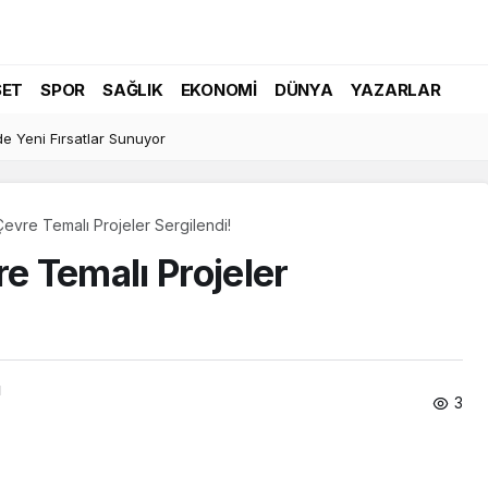
SET
SPOR
SAĞLIK
EKONOMI
DÜNYA
YAZARLAR
e Yeni Fırsatlar Sunuyor
 Çevre Temalı Projeler Sergilendi!
re Temalı Projeler
ı
3