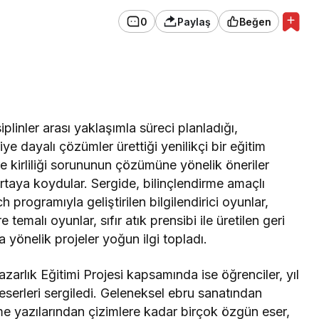
0
Paylaş
Beğen
Genel
Van, Kuzey Irak’tan
Turizmde Yeni Fırsatlar
Sunuyor
linler arası yaklaşımla süreci planladığı,
ye dayalı çözümler ürettiği yenilikçi bir eğitim
e kirliliği sorununun çözümüne yönelik öneriler
 ortaya koydular. Sergide, bilinçlendirme amaçlı
 programıyla geliştirilen bilgilendirici oyunlar,
temalı oyunlar, sıfır atık prensibi ile üretilen geri
yönelik projeler yoğun ilgi topladı.
arlık Eğitimi Projesi kapsamında ise öğrenciler, yıl
eserleri sergiledi. Geleneksel ebru sanatından
me yazılarından çizimlere kadar birçok özgün eser,