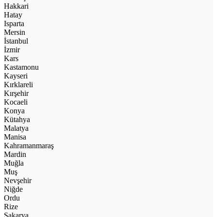
Hakkari
Hatay
Isparta
Mersin
İstanbul
İzmir
Kars
Kastamonu
Kayseri
Kırklareli
Kırşehir
Kocaeli
Konya
Kütahya
Malatya
Manisa
Kahramanmaraş
Mardin
Muğla
Muş
Nevşehir
Niğde
Ordu
Rize
Sakarya