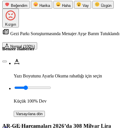
Beğendim
Harika
Haha
Vay
Üzgün
Kızgın
Gezi Parkı Soruşturmasında Menajer Ayşe Barım Tutuklandı
Normal (100%)
Benzer Haberler
Yazı Boyutunu Ayarla
Okuma rahatlığı için seçin
Küçük
100%
Dev
Varsayılana dön
AR-GE Harcamaları 2026’da 308 Milyar Lira