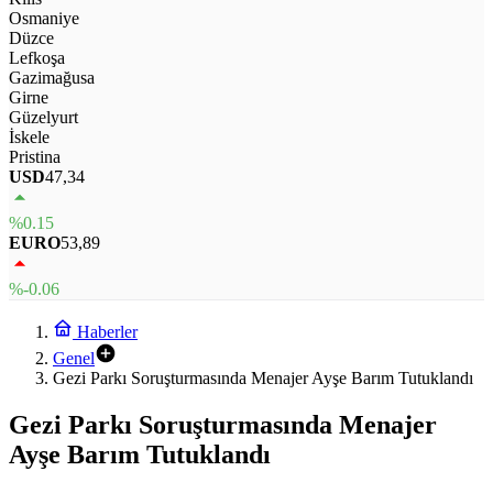
Osmaniye
Düzce
Lefkoşa
Gazimağusa
Girne
Güzelyurt
İskele
Pristina
USD
47,34
%0.15
EURO
53,89
%-0.06
Haberler
Genel
Gezi Parkı Soruşturmasında Menajer Ayşe Barım Tutuklandı
Gezi Parkı Soruşturmasında Menajer
Ayşe Barım Tutuklandı