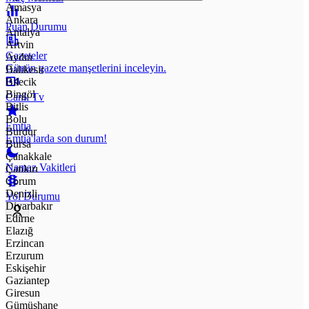
Amasya
Ankara
Puan Durumu
Antalya
Artvin
Gazeteler
Aydın
Günün gazete manşetlerini inceleyin.
Balıkesir
Bilecik
Bingöl
Canlı Tv
Bitlis
Bolu
Emtia
Burdur
Emtia'larda son durum!
Bursa
Çanakkale
Namaz Vakitleri
Çankırı
Çorum
Denizli
Yol Durumu
Diyarbakır
Edirne
Elazığ
Erzincan
Erzurum
Eskişehir
Gaziantep
Giresun
Gümüşhane