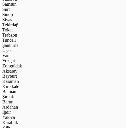
Samsun
Siirt
Sinop
Sivas
Tekirdağ
Tokat
Trabzon
Tunceli
Şanlıurfa
Uşak
Van
Yozgat
Zonguldak
Aksaray
Bayburt
Karaman
Kırıkkale
Batman
Şırnak
Bartın
Ardahan
Iğdır
Yalova
Karabük
Kilis