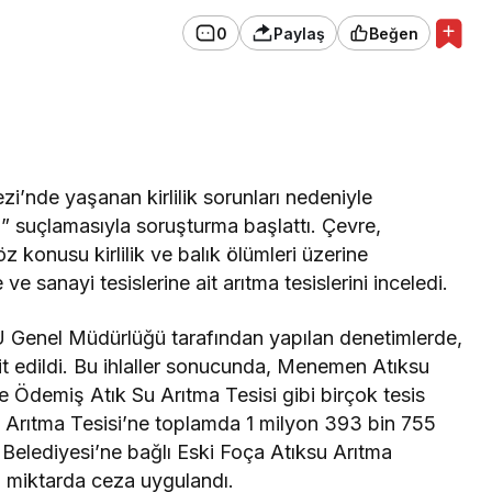
0
Paylaş
Beğen
Genel
’dan
 Çeşitli
Uluslararası Mezunlara
İkamet İzni Kolaylığı!
zi’nde yaşanan kirlilik sorunları nedeniyle
i” suçlamasıyla soruşturma başlattı. Çevre,
öz konusu kirlilik ve balık ölümleri üzerine
 ve sanayi tesislerine ait arıtma tesislerini inceledi.
U Genel Müdürlüğü tarafından yapılan denetimlerde,
spit edildi. Bu ihlaller sonucunda, Menemen Atıksu
ve Ödemiş Atık Su Arıtma Tesisi gibi birçok tesis
u Arıtma Tesisi’ne toplamda 1 milyon 393 bin 755
 Belediyesi’ne bağlı Eski Foça Atıksu Arıtma
nı miktarda ceza uygulandı.