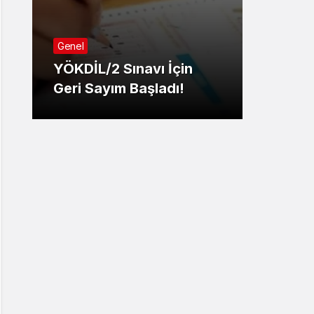
Genel
Genel
YÖKDİL/2 Sınavı İçin
Türk 
Geri Sayım Başladı!
Ortak