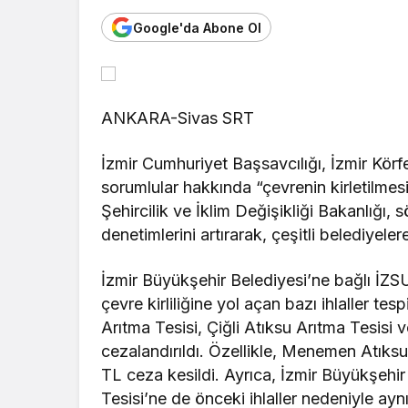
Google'da Abone Ol
Genel
Vali Yavuz
Pütürge’ye
Ziyaretler
ANKARA-Sivas SRT
İzmir Cumhuriyet Başsavcılığı, İzmir Körfe
sorumlular hakkında “çevrenin kirletilmes
Şehircilik ve İklim Değişikliği Bakanlığı, s
denetimlerini artırarak, çeşitli belediyelere
İzmir Büyükşehir Belediyesi’ne bağlı İZS
çevre kirliliğine yol açan bazı ihlaller te
Arıtma Tesisi, Çiğli Atıksu Arıtma Tesisi 
cezalandırıldı. Özellikle, Menemen Atıks
TL ceza kesildi. Ayrıca, İzmir Büyükşehir
Tesisi’ne de önceki ihlaller nedeniyle ay