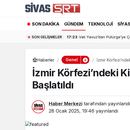
SON DAKIKA
GÜNDEM
TEKNOLOJI
SIYA
16:52
Uluslararası Mezunlara İkamet
SON GELIŞMELER
Genel
Haberler
İzmir Körfezi’ndeki
İzmir Körfezi’ndeki Ki
Başlatıldı
Haber Merkezi
tarafından yayınland
28 Ocak 2025, 19:46
yayınlandı