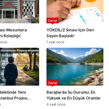
Genel
rası Mezunlara
YÖKDİL/2 Sınavı İçin Geri
i Kolaylığı!
Sayım Başladı!
 önce
1 saat önce
Genel
aletinde Yeni
Barajlarda Su Durumu: En
tanbul Projesi
Yüksek ve En Düşük Oranlar
e
4 saat önce