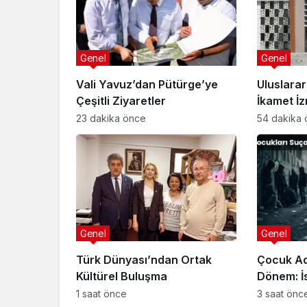
Genel
Genel
Vali Yavuz’dan Pütürge’ye
Uluslara
Çeşitli Ziyaretler
İkamet İzn
23 dakika önce
54 dakika
Genel
Genel
Türk Dünyası’ndan Ortak
Çocuk Ad
Kültürel Buluşma
Dönem: İs
Başladı!
1 saat önce
3 saat önc