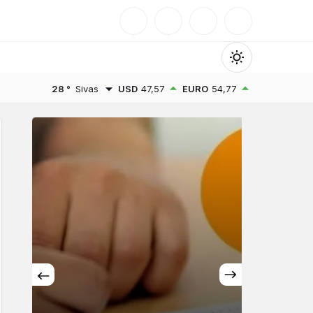
Mod
değiştir
28 °
Sivas
USD
47,57
EURO
54,77
Gündüz Modu
Gündüz modunu seçin.
Gece Modu
Gece modunu seçin.
Sistem Modu
Sistem modunu seçin.