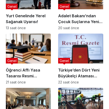
Genel
Genel
Yurt Genelinde Yerel
Adalet Bakanı’ndan
Sağanak Uyarısı!
Çocuk Suçlarına Yeni
Düzenleme
13 saat önce
20 saat önce
Genel
Genel
Öğrenci Affı Yasa
Türkiye’den Dört Yeni
Tasarısı Resmi
Büyükelçi Ataması
Gazete’de Yayımda!
Yapıldı
21 saat önce
22 saat önce