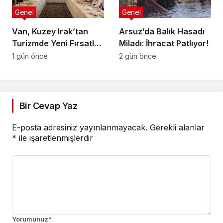
Genel
Genel
Van, Kuzey Irak’tan
Arsuz’da Balık Hasadı
Turizmde Yeni Fırsatlar
Miladı: İhracat Patlıyor!
Sunuyor
1 gün önce
2 gün önce
Bir Cevap Yaz
E-posta adresiniz yayınlanmayacak.
Gerekli alanlar
*
ile işaretlenmişlerdir
Yorumunuz
*