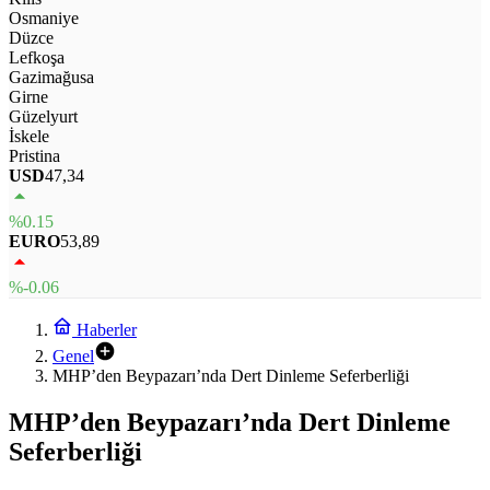
Osmaniye
Düzce
Lefkoşa
Gazimağusa
Girne
Güzelyurt
İskele
Pristina
USD
47,34
%0.15
EURO
53,89
%-0.06
Haberler
Genel
MHP’den Beypazarı’nda Dert Dinleme Seferberliği
MHP’den Beypazarı’nda Dert Dinleme
Seferberliği