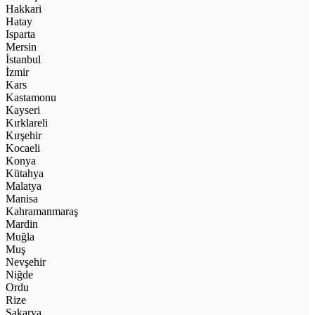
Hakkari
Hatay
Isparta
Mersin
İstanbul
İzmir
Kars
Kastamonu
Kayseri
Kırklareli
Kırşehir
Kocaeli
Konya
Kütahya
Malatya
Manisa
Kahramanmaraş
Mardin
Muğla
Muş
Nevşehir
Niğde
Ordu
Rize
Sakarya