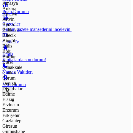
Amasya
Ankara
Puan Durumu
Antalya
Artvin
Gazeteler
Aydın
Günün gazete manşetlerini inceleyin.
Balıkesir
Bilecik
Bingöl
Canlı Tv
Bitlis
Bolu
Emtia
Burdur
Emtia'larda son durum!
Bursa
Çanakkale
Namaz Vakitleri
Çankırı
Çorum
Denizli
Yol Durumu
Diyarbakır
Edirne
Elazığ
Erzincan
Erzurum
Eskişehir
Gaziantep
Giresun
Gümüşhane