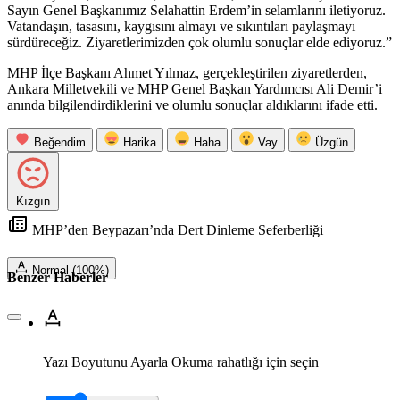
Sayın Genel Başkanımız Selahattin Erdem’in selamlarını iletiyoruz.
Vatandaşın, tasasını, kaygısını almayı ve sıkıntıları paylaşmayı
sürdüreceğiz. Ziyaretlerimizden çok olumlu sonuçlar elde ediyoruz.”
MHP İlçe Başkanı Ahmet Yılmaz, gerçekleştirilen ziyaretlerden,
Ankara Milletvekili ve MHP Genel Başkan Yardımcısı Ali Demir’i
anında bilgilendirdiklerini ve olumlu sonuçlar aldıklarını ifade etti.
Beğendim
Harika
Haha
Vay
Üzgün
Kızgın
MHP’den Beypazarı’nda Dert Dinleme Seferberliği
Normal (100%)
Benzer Haberler
Yazı Boyutunu Ayarla
Okuma rahatlığı için seçin