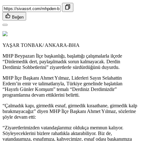
Beğen
YAŞAR TONBAK/ ANKARA-BHA
MHP Beypazarı İlçe başkanlığı, başlattığı çalışmalarla ilçede
“Dinlemedik dert, paylaşılmadık sorun kalmayacak. Derdin
Derdimiz Sohbetlerini” ziyaretlerle sürdürdüğünü duyurdu.
MHP İlçe Başkanı Ahmet Yılmaz, Liderleri Sayın Selahattin
Erdem’in emir ve talimatlarıyla, Türkiye genelinde başlatılan
“Hayırlı Günler Komşum” temalı “Derdiniz Derdimizdir”
programlarına devam ettiklerini belirtti.
“Çalmadık kapı, girmedik esnaf, girmedik kıraathane, girmedik kalp
bırakmayacağız” diyen MHP İlçe Başkanı Ahmet Yılmaz, sözlerine
şöyle devam etti:
“Ziyaretlerimizden vatandaşlarımız oldukça memnun kalıyor.
Söyleyeceklerini bizlere rahatlıkla aktarabiliyor. Biz de,
vatandaşımıza, esnafımıza, kahvecimize, esnaf odası başkanımıza