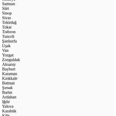
Samsun
Siirt
Sinop
Sivas
Tekirdağ
Tokat
Trabzon
Tunceli
Şanlıurfa
Uşak
Van
Yozgat
Zonguldak
Aksaray
Bayburt
Karaman
Kırıkkale
Batman
Şırnak
Bartın
Ardahan
Iğdır
Yalova
Karabük
Kilis