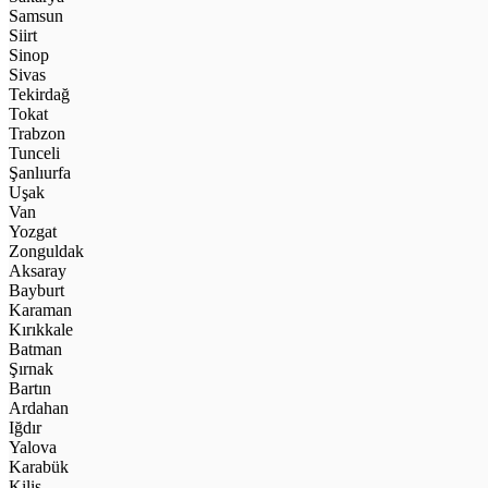
Samsun
Siirt
Sinop
Sivas
Tekirdağ
Tokat
Trabzon
Tunceli
Şanlıurfa
Uşak
Van
Yozgat
Zonguldak
Aksaray
Bayburt
Karaman
Kırıkkale
Batman
Şırnak
Bartın
Ardahan
Iğdır
Yalova
Karabük
Kilis