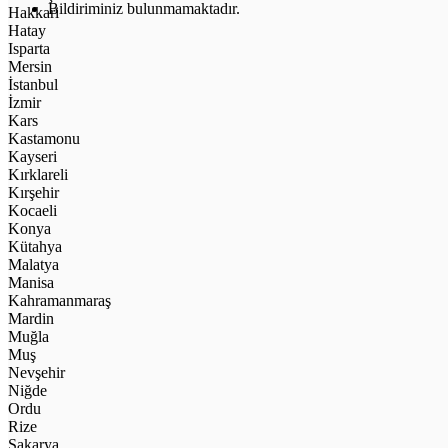
Bildiriminiz bulunmamaktadır.
Hakkari
Hatay
Isparta
Mersin
İstanbul
İzmir
Kars
Kastamonu
Kayseri
Kırklareli
Kırşehir
Kocaeli
Konya
Kütahya
Malatya
Manisa
Kahramanmaraş
Mardin
Muğla
Muş
Nevşehir
Niğde
Ordu
Rize
Sakarya