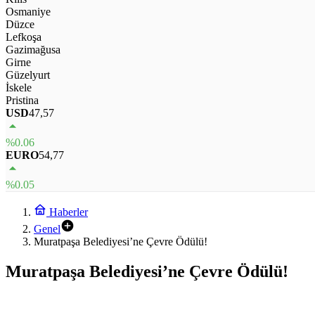
Osmaniye
Düzce
Lefkoşa
Gazimağusa
Girne
Güzelyurt
İskele
Pristina
USD
47,57
%0.06
EURO
54,77
%0.05
Haberler
Genel
Muratpaşa Belediyesi’ne Çevre Ödülü!
Muratpaşa Belediyesi’ne Çevre Ödülü!