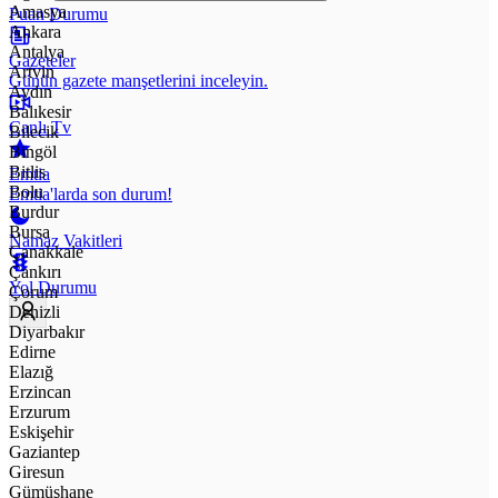
Amasya
Puan Durumu
Ankara
Antalya
Gazeteler
Artvin
Günün gazete manşetlerini inceleyin.
Aydın
Balıkesir
Canlı Tv
Bilecik
Bingöl
Bitlis
Emtia
Bolu
Emtia'larda son durum!
Burdur
Bursa
Namaz Vakitleri
Çanakkale
Çankırı
Yol Durumu
Çorum
Denizli
Diyarbakır
Edirne
Elazığ
Erzincan
Erzurum
Eskişehir
Gaziantep
Giresun
Gümüşhane