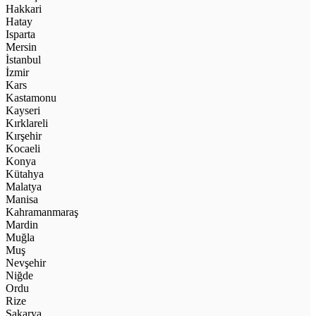
Hakkari
Hatay
Isparta
Mersin
İstanbul
İzmir
Kars
Kastamonu
Kayseri
Kırklareli
Kırşehir
Kocaeli
Konya
Kütahya
Malatya
Manisa
Kahramanmaraş
Mardin
Muğla
Muş
Nevşehir
Niğde
Ordu
Rize
Sakarya