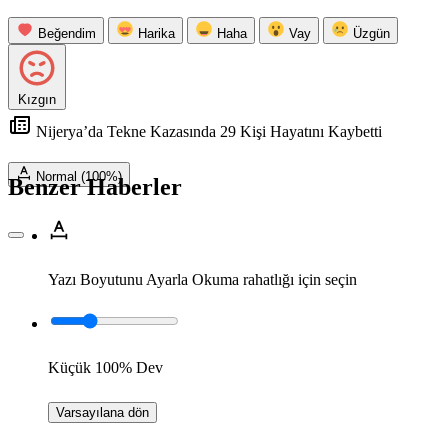
Beğendim
Harika
Haha
Vay
Üzgün
Kızgın
Nijerya’da Tekne Kazasında 29 Kişi Hayatını Kaybetti
Normal (100%)
Benzer Haberler
Yazı Boyutunu Ayarla
Okuma rahatlığı için seçin
Küçük
100%
Dev
Varsayılana dön