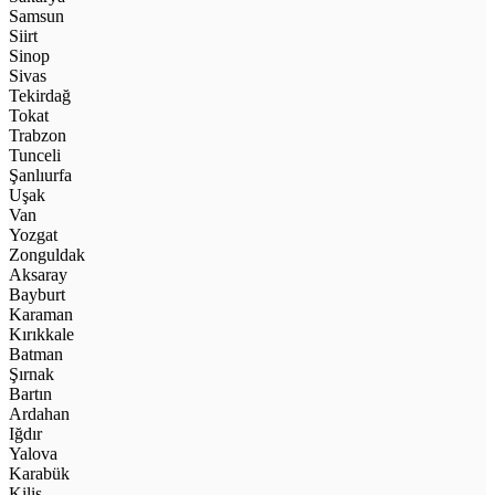
Samsun
Siirt
Sinop
Sivas
Tekirdağ
Tokat
Trabzon
Tunceli
Şanlıurfa
Uşak
Van
Yozgat
Zonguldak
Aksaray
Bayburt
Karaman
Kırıkkale
Batman
Şırnak
Bartın
Ardahan
Iğdır
Yalova
Karabük
Kilis