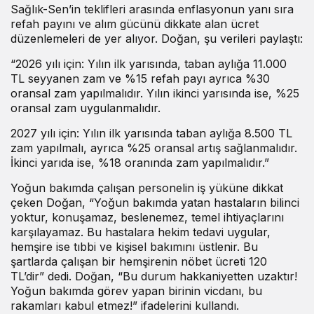
Sağlık-Sen’in teklifleri arasında enflasyonun yanı sıra
refah payını ve alım gücünü dikkate alan ücret
düzenlemeleri de yer alıyor. Doğan, şu verileri paylaştı:
“2026 yılı için: Yılın ilk yarısında, taban aylığa 11.000
TL seyyanen zam ve %15 refah payı ayrıca %30
oransal zam yapılmalıdır. Yılın ikinci yarısında ise, %25
oransal zam uygulanmalıdır.
2027 yılı için: Yılın ilk yarısında taban aylığa 8.500 TL
zam yapılmalı, ayrıca %25 oransal artış sağlanmalıdır.
İkinci yarıda ise, %18 oranında zam yapılmalıdır.”
Yoğun bakımda çalışan personelin iş yüküne dikkat
çeken Doğan, “Yoğun bakımda yatan hastaların bilinci
yoktur, konuşamaz, beslenemez, temel ihtiyaçlarını
karşılayamaz. Bu hastalara hekim tedavi uygular,
hemşire ise tıbbi ve kişisel bakımını üstlenir. Bu
şartlarda çalışan bir hemşirenin nöbet ücreti 120
TL’dir” dedi. Doğan, “Bu durum hakkaniyetten uzaktır!
Yoğun bakımda görev yapan birinin vicdanı, bu
rakamları kabul etmez!” ifadelerini kullandı.