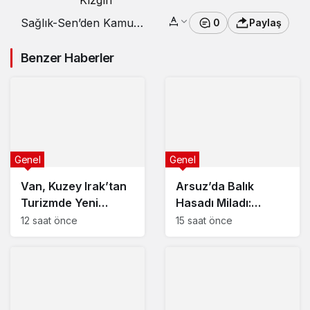
Kızgın
Sağlık-Sen’den Kamu
0
Paylaş
Çalışanlarına Zam
Benzer Haberler
Talepleri!
Genel
Genel
Van, Kuzey Irak’tan
Arsuz’da Balık
Turizmde Yeni
Hasadı Miladı:
Fırsatlar Sunuyor
İhracat Patlıyor!
12 saat önce
15 saat önce