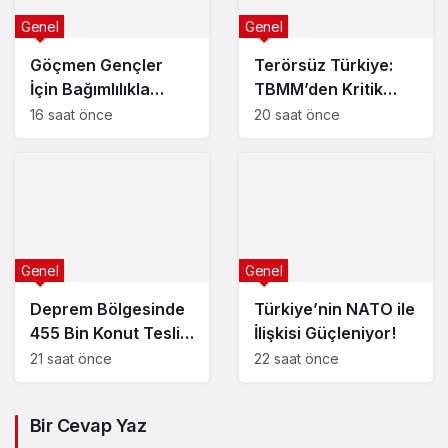
Genel
Genel
Göçmen Gençler
Terörsüz Türkiye:
İçin Bağımlılıkla
TBMM’den Kritik
Mücadele Programı
Kanun Teklifi!
16 saat önce
20 saat önce
Genel
Genel
Deprem Bölgesinde
Türkiye’nin NATO ile
455 Bin Konut Teslim
İlişkisi Güçleniyor!
Edildi!
21 saat önce
22 saat önce
Bir Cevap Yaz