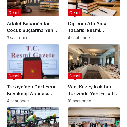
Genel
Genel
Adalet Bakanı’ndan
Öğrenci Affı Yasa
Çocuk Suçlarına Yeni
Tasarısı Resmi
Düzenleme
Gazete’de Yayımda!
3 saat önce
4 saat önce
Genel
Genel
Türkiye’den Dört Yeni
Van, Kuzey Irak’tan
Büyükelçi Ataması
Turizmde Yeni Fırsatlar
Yapıldı
Sunuyor
4 saat önce
18 saat önce