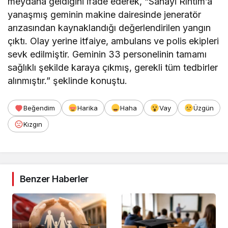
meydana geldiğini ifade ederek, “Sanayi Rıhtım’a
yanaşmış geminin makine dairesinde jeneratör
arızasından kaynaklandığı değerlendirilen yangın
çıktı. Olay yerine itfaiye, ambulans ve polis ekipleri
sevk edilmiştir. Geminin 33 personelinin tamamı
sağlıklı şekilde karaya çıkmış, gerekli tüm tedbirler
alınmıştır.” şeklinde konuştu.
Beğendim
Harika
Haha
Vay
Üzgün
Kızgın
Benzer Haberler