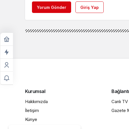
Yorum Gönder
Giriş Yap
Genel
Haberler
AK Parti’den Yeni
AK Parti’den Yeni İn
Dönemi!
Haber Merkezi
tarafından yayınland
28 Kasım 2024, 13:54
yayınlandı