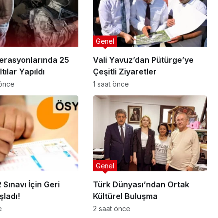
Genel
erasyonlarında 25
Vali Yavuz’dan Pütürge’ye
tılar Yapıldı
Çeşitli Ziyaretler
 önce
1 saat önce
Genel
Sınavı İçin Geri
Türk Dünyası’ndan Ortak
şladı!
Kültürel Buluşma
e
2 saat önce