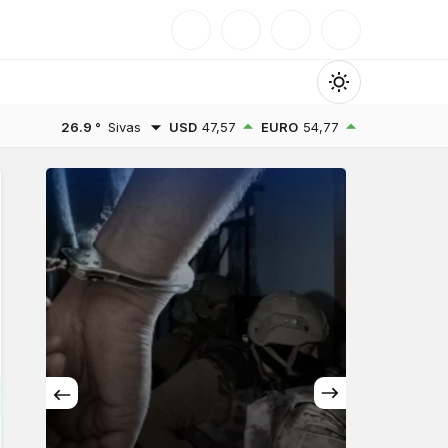
Mod
değiştir
26.9 °
Sivas
USD
47,57
EURO
54,77
Gündüz Modu
Gündüz modunu seçin.
Gece Modu
Gece modunu seçin.
Sistem Modu
Sistem modunu seçin.