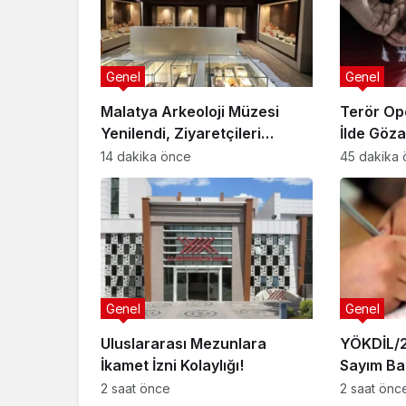
Genel
Genel
Malatya Arkeoloji Müzesi
Terör Op
Yenilendi, Ziyaretçileri
İlde Gözal
Bekliyor!
14 dakika önce
45 dakika
Genel
Genel
Uluslararası Mezunlara
YÖKDİL/2 
İkamet İzni Kolaylığı!
Sayım Ba
2 saat önce
2 saat önc