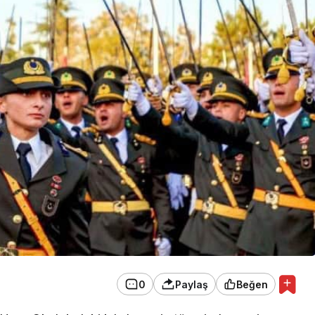
Genel
Malatya Arkeoloji
Müzesi Yenilendi,
Ziyaretçileri Bekliyor!
0
Paylaş
Beğen