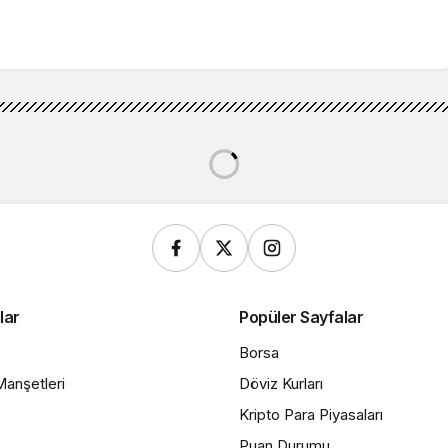
 İnfaz Yasası: Kamu Hizmeti Dönemi!
faz Yasası: Kamu Hizmeti
ı
4