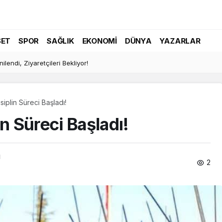
SET
SPOR
SAĞLIK
EKONOMI
DÜNYA
YAZARLAR
lendi, Ziyaretçileri Bekliyor!
iplin Süreci Başladı!
n Süreci Başladı!
ı
2