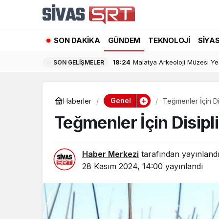
SON DAKIKA
GÜNDEM
TEKNOLOJI
SIYA
18:24
Malatya Arkeoloji Müzesi Yeni
SON GELIŞMELER
Genel
Haberler
Teğmenler İçin Dis
Teğmenler İçin Disipli
Haber Merkezi
tarafından yayınland
28 Kasım 2024, 14:00
yayınlandı