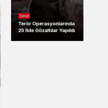
Genel
Genel
Vali 
Terör Operasyonlarında
Pütür
25 İlde Gözaltılar Yapıldı
Ziyare