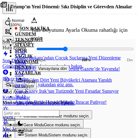
Trump’ın Yeni Dönemi: Sıkı Disiplin ve Görevden Almalar
Normal
(100%)
SON DAKIKA
Yazı Boyutunu Ayarla
Okuma rahatlığı için
GÜNDEM
seçin
TEKNOLOJI
Son Gelişmeler
SIYASET
Hızlı Erişim
SPOR
11:02
SAĞLIK
Adalet Bakanı’ndan Çocuk Suçlarına Yeni Düzenleme
Son Dakika
Küçük
100%
Dev
EKONOMI
10:06
Günün son gelişmelerine yakından bakın.
DÜNYA
Öğrenci Affı Yasa Tasarısı Resmi Gazete’de Yayımda!
Varsayılana dön
YAZARLAR
9:24
Döviz Kurlar
Türkiye’den Dört Yeni Büyükelçi Ataması Yapıldı
0
Paylaş
Piyasanın kalbine yakından göz atın.
20:07
Mod değiştir
Van, Kuzey Irak’tan Turizmde Yeni Fırsatlar Sunuyor
Mod Ayarları
16:41
Kripto Paralar
Arsuz’da Balık Hasadı Miladı: İhracat Patlıyor!
Mod seçin, deneyimini kişiselleştirin.
Kripto para piyasalarında son durum!
Hava Durumu
Gündüz Modu
Gündüz modunu seçin.
Adana
Adıyaman
Gece Modu
Gece modunu seçin.
Maç Merkezi
Afyonkarahisar
Sistem Modu
Sistem modunu seçin.
Ağrı