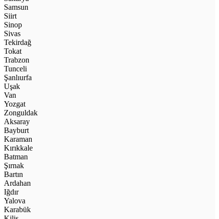
Samsun
Siirt
Sinop
Sivas
Tekirdağ
Tokat
Trabzon
Tunceli
Şanlıurfa
Uşak
Van
Yozgat
Zonguldak
Aksaray
Bayburt
Karaman
Kırıkkale
Batman
Şırnak
Bartın
Ardahan
Iğdır
Yalova
Karabük
Kilis