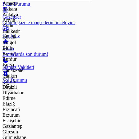
Amasya
Puan Durumu
Ankara
Antalya
Gazeteler
Artvin
Günün gazete manşetlerini inceleyin.
Aydın
Balıkesir
Canlı Tv
Bilecik
Bingöl
Bitlis
Emtia
Bolu
Emtia'larda son durum!
Burdur
Bursa
Namaz Vakitleri
Çanakkale
Çankırı
Yol Durumu
Çorum
Denizli
Diyarbakır
Edirne
Elazığ
Erzincan
Erzurum
Eskişehir
Gaziantep
Giresun
Gümüşhane