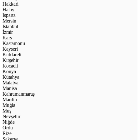
Hakkari
Hatay
Isparta
Mersin
İstanbul
İzmir
Kars
Kastamonu
Kayseri
Kırklareli
Kırşehir
Kocaeli
Konya
Kütahya
Malatya
Manisa
Kahramanmaraş
Mardin
Muğla
Muş
Nevşehir
Niğde
Ordu
Rize
Sakarya