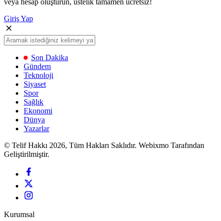
veya hesap oluşturun, üstelik tamamen ücretsiz!
Giriş Yap
Son Dakika
Gündem
Teknoloji
Siyaset
Spor
Sağlık
Ekonomi
Dünya
Yazarlar
© Telif Hakkı 2026, Tüm Hakları Saklıdır. Webixmo Tarafından
Geliştirilmiştir.
Kurumsal