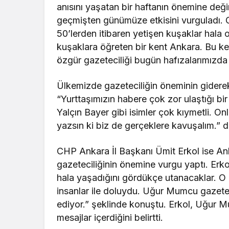
anısını yaşatan bir haftanın önemine değ
geçmişten günümüze etkisini vurguladı. 
50’lerden itibaren yetişen kuşaklar hala 
kuşaklara öğreten bir kent Ankara. Bu ken
özgür gazeteciliği bugün hafızalarımızda
Ülkemizde gazeteciliğin öneminin giderek 
“Yurttaşımızın habere çok zor ulaştığı 
Yalçın Bayer gibi isimler çok kıymetli. 
yazsın ki biz de gerçeklere kavuşalım.” d
CHP Ankara İl Başkanı Ümit Erkol ise An
gazeteciliğinin önemine vurgu yaptı. Er
hala yaşadığını gördükçe utanacaklar.
insanlar ile doluydu. Uğur Mumcu gazete
ediyor.” şeklinde konuştu. Erkol, Uğur 
mesajlar içerdiğini belirtti.