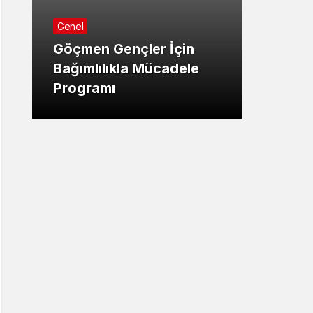
Genel
Genel
Göçmen Gençler İçin
Terör
Bağımlılıkla Mücadele
TBMM’
Programı
Teklif