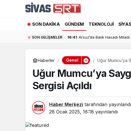
SON DAKIKA
GÜNDEM
TEKNOLOJI
SIYA
16:41
Arsuz’da Balık Hasadı Miladı: 
SON GELIŞMELER
Genel
Haberler
Uğur Mumcu’ya Say
Uğur Mumcu’ya Saygı:
Sergisi Açıldı
Haber Merkezi
tarafından yayınland
28 Ocak 2025, 16:18
yayınlandı