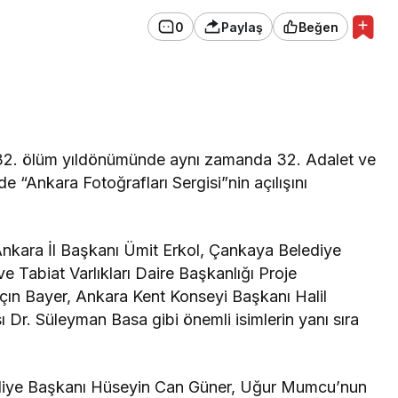
0
Paylaş
Beğen
Genel
Arsuz’da Balık Hasadı
Miladı: İhracat Patlıyor!
2. ölüm yıldönümünde aynı zamanda 32. Adalet ve
e “Ankara Fotoğrafları Sergisi”nin açılışını
Ankara İl Başkanı Ümit Erkol, Çankaya Belediye
 Tabiat Varlıkları Daire Başkanlığı Proje
çın Bayer, Ankara Kent Konseyi Başkanı Halil
Dr. Süleyman Basa gibi önemli isimlerin yanı sıra
diye Başkanı Hüseyin Can Güner, Uğur Mumcu’nun