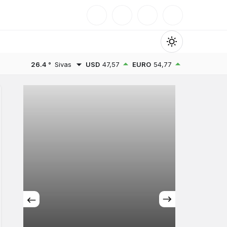
Mod
değiştir
26.4 °
Sivas
USD
47,57
EURO
54,77
Gündüz Modu
Gündüz modunu seçin.
Gece Modu
Gece modunu seçin.
Sistem Modu
Sistem modunu seçin.