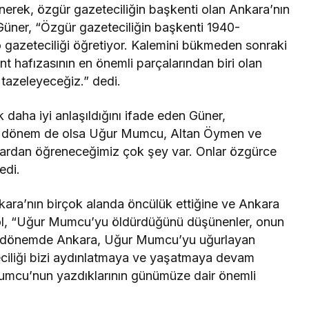
inerek, özgür gazeteciliğin başkenti olan Ankara’nın
Güner, “Özgür gazeteciliğin başkenti 1940-
o gazeteciliği öğretiyor. Kalemini bükmeden sonraki
t hafızasının en önemli parçalarından biri olan
 tazeleyeceğiz.” dedi.
daha iyi anlaşıldığını ifade eden Güner,
bir dönem de olsa Uğur Mumcu, Altan Öymen ve
Onlardan öğreneceğimiz çok şey var. Onlar özgürce
edi.
kara’nın birçok alanda öncülük ettiğine ve Ankara
kol, “Uğur Mumcu’yu öldürdüğünü düşünenler, onun
 O dönemde Ankara, Uğur Mumcu’yu uğurlayan
ciliği bizi aydınlatmaya ve yaşatmaya devam
Mumcu’nun yazdıklarının günümüze dair önemli