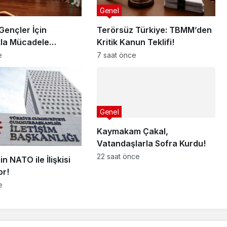
Genel
ençler İçin
Terörsüz Türkiye: TBMM’den
kla Mücadele
Kritik Kanun Teklifi!
e
7 saat önce
Genel
Kaymakam Çakal,
Vatandaşlarla Sofra Kurdu!
22 saat önce
in NATO ile İlişkisi
or!
e