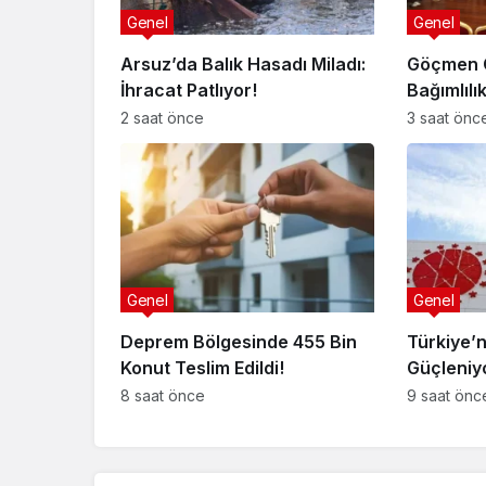
Genel
Genel
Arsuz’da Balık Hasadı Miladı:
Göçmen G
İhracat Patlıyor!
Bağımlılı
Programı
2 saat önce
3 saat önc
Genel
Genel
Deprem Bölgesinde 455 Bin
Türkiye’n
Konut Teslim Edildi!
Güçleniy
8 saat önce
9 saat önc