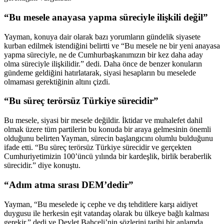
“Bu mesele anayasa yapma süreciyle ilişkili değil”
Yayman, konuya dair olarak bazı yorumların gündelik siyasete
kurban edilmek istendiğini belirtti ve “Bu mesele ne bir yeni anayasa
yapma süreciyle, ne de Cumhurbaşkanımızın bir kez daha aday
olma süreciyle ilişkilidir.” dedi. Daha önce de benzer konuların
gündeme geldiğini hatırlatarak, siyasi hesapların bu meselede
olmaması gerektiğinin altını çizdi.
“Bu süreç terörsüz Türkiye sürecidir”
Bu mesele, siyasi bir mesele değildir. İktidar ve muhalefet dahil
olmak üzere tüm partilerin bu konuda bir araya gelmesinin önemli
olduğunu belirten Yayman, sürecin başlangıcını olumlu bulduğunu
ifade etti. “Bu süreç terörsüz Türkiye sürecidir ve gerçekten
Cumhuriyetimizin 100’üncü yılında bir kardeşlik, birlik beraberlik
sürecidir.” diye konuştu.
“Adım atma sırası DEM’dedir”
Yayman, “Bu meselede iç cephe ve dış tehditlere karşı aidiyet
duygusu ile herkesin eşit vatandaş olarak bu ülkeye bağlı kalması
gerekir.” dedi ve Devlet Bahçeli’nin sözlerini tarihi bir anlamda