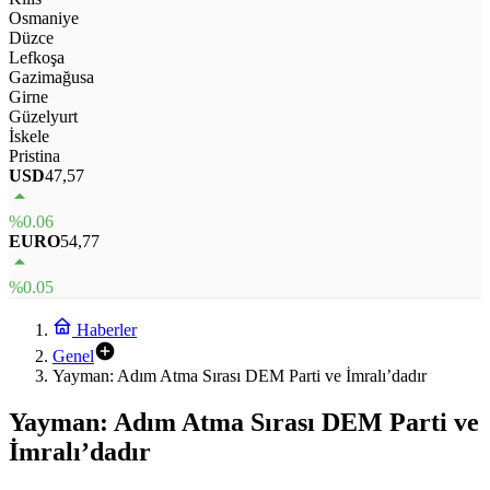
Osmaniye
Düzce
Lefkoşa
Gazimağusa
Girne
Güzelyurt
İskele
Pristina
USD
47,57
%0.06
EURO
54,77
%0.05
Haberler
Genel
Yayman: Adım Atma Sırası DEM Parti ve İmralı’dadır
Yayman: Adım Atma Sırası DEM Parti ve
İmralı’dadır