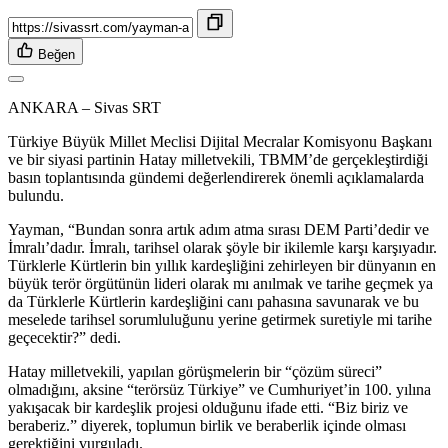
Beğen
ANKARA – Sivas SRT
Türkiye Büyük Millet Meclisi Dijital Mecralar Komisyonu Başkanı
ve bir siyasi partinin Hatay milletvekili, TBMM’de gerçekleştirdiği
basın toplantısında gündemi değerlendirerek önemli açıklamalarda
bulundu.
Yayman, “Bundan sonra artık adım atma sırası DEM Parti’dedir ve
İmralı’dadır. İmralı, tarihsel olarak şöyle bir ikilemle karşı karşıyadır.
Türklerle Kürtlerin bin yıllık kardeşliğini zehirleyen bir dünyanın en
büyük terör örgütünün lideri olarak mı anılmak ve tarihe geçmek ya
da Türklerle Kürtlerin kardeşliğini canı pahasına savunarak ve bu
meselede tarihsel sorumluluğunu yerine getirmek suretiyle mi tarihe
geçecektir?” dedi.
Hatay milletvekili, yapılan görüşmelerin bir “çözüm süreci”
olmadığını, aksine “terörsüz Türkiye” ve Cumhuriyet’in 100. yılına
yakışacak bir kardeşlik projesi olduğunu ifade etti. “Biz biriz ve
beraberiz.” diyerek, toplumun birlik ve beraberlik içinde olması
gerektiğini vurguladı.