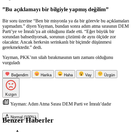
”Bu açıklamayı bir bilgiyle yapmış değilim”
Bir soru üzerine “Ben bir misyonla ya da bir görevle bu açıklamaları
yapmadım.” diyen Yayman, bundan sonra adım atma sırasının DEM
Parti’ye ve İmralı’ya ait olduğunu ifade etti. “Eğer büyük bir
sorundan bahsediyorsak, sorunun çözümü de aynı ölçüde zor
olacaktır. Ancak herkesin serinkanlı bir biçimde düşünmesi
gerekmektedir.” dedi.
Yayman, PKK’nın silah bırakmasının tam zamanı olduğunu
vurguladı
Beğendim
Harika
Haha
Vay
Üzgün
Kızgın
Yayman: Adım Atma Sırası DEM Parti ve İmralı’dadır
Normal (100%)
Benzer Haberler