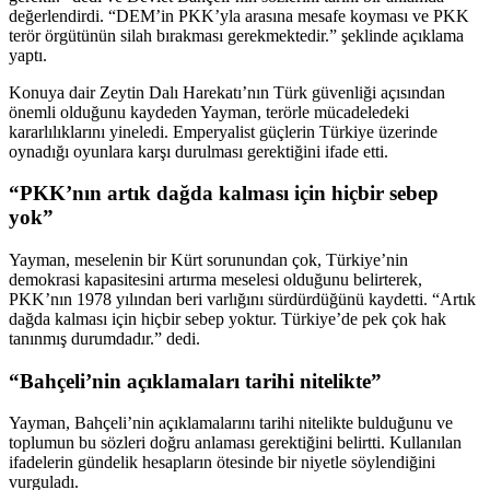
değerlendirdi. “DEM’in PKK’yla arasına mesafe koyması ve PKK
terör örgütünün silah bırakması gerekmektedir.” şeklinde açıklama
yaptı.
Konuya dair Zeytin Dalı Harekatı’nın Türk güvenliği açısından
önemli olduğunu kaydeden Yayman, terörle mücadeledeki
kararlılıklarını yineledi. Emperyalist güçlerin Türkiye üzerinde
oynadığı oyunlara karşı durulması gerektiğini ifade etti.
“PKK’nın artık dağda kalması için hiçbir sebep
yok”
Yayman, meselenin bir Kürt sorunundan çok, Türkiye’nin
demokrasi kapasitesini artırma meselesi olduğunu belirterek,
PKK’nın 1978 yılından beri varlığını sürdürdüğünü kaydetti. “Artık
dağda kalması için hiçbir sebep yoktur. Türkiye’de pek çok hak
tanınmış durumdadır.” dedi.
“Bahçeli’nin açıklamaları tarihi nitelikte”
Yayman, Bahçeli’nin açıklamalarını tarihi nitelikte bulduğunu ve
toplumun bu sözleri doğru anlaması gerektiğini belirtti. Kullanılan
ifadelerin gündelik hesapların ötesinde bir niyetle söylendiğini
vurguladı.