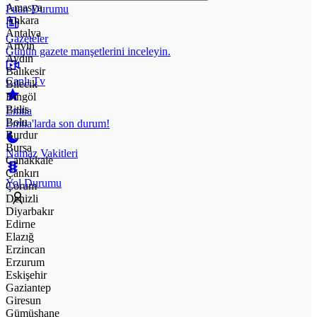
Amasya
Puan Durumu
Ankara
Antalya
Gazeteler
Artvin
Günün gazete manşetlerini inceleyin.
Aydın
Balıkesir
Canlı Tv
Bilecik
Bingöl
Bitlis
Emtia
Bolu
Emtia'larda son durum!
Burdur
Bursa
Namaz Vakitleri
Çanakkale
Çankırı
Yol Durumu
Çorum
Denizli
Diyarbakır
Edirne
Elazığ
Erzincan
Erzurum
Eskişehir
Gaziantep
Giresun
Gümüşhane