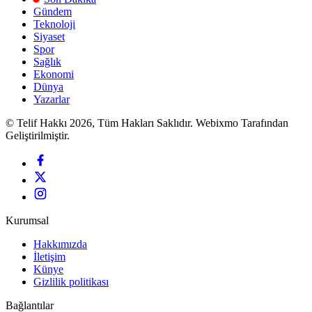
Gündem
Teknoloji
Siyaset
Spor
Sağlık
Ekonomi
Dünya
Yazarlar
© Telif Hakkı 2026, Tüm Hakları Saklıdır. Webixmo Tarafından
Geliştirilmiştir.
Kurumsal
Hakkımızda
İletişim
Künye
Gizlilik politikası
Bağlantılar