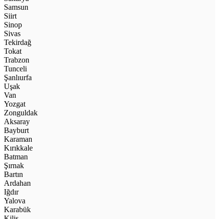
Samsun
Siirt
Sinop
Sivas
Tekirdağ
Tokat
Trabzon
Tunceli
Şanlıurfa
Uşak
Van
Yozgat
Zonguldak
Aksaray
Bayburt
Karaman
Kırıkkale
Batman
Şırnak
Bartın
Ardahan
Iğdır
Yalova
Karabük
Kilis