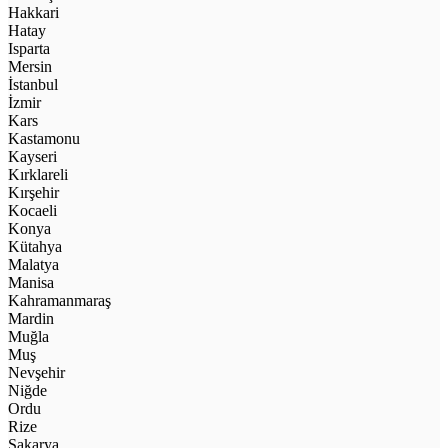
Hakkari
Hatay
Isparta
Mersin
İstanbul
İzmir
Kars
Kastamonu
Kayseri
Kırklareli
Kırşehir
Kocaeli
Konya
Kütahya
Malatya
Manisa
Kahramanmaraş
Mardin
Muğla
Muş
Nevşehir
Niğde
Ordu
Rize
Sakarya