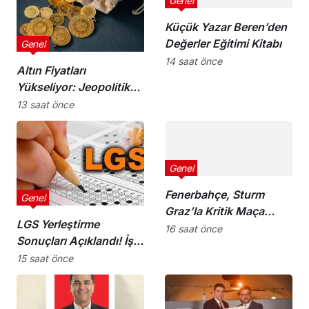
Genel
Küçük Yazar Beren’den
Değerler Eğitimi Kitabı
Genel
14 saat önce
Altın Fiyatları
Yükseliyor: Jeopolitik
Beklentilerin Etkisi
13 saat önce
Genel
Fenerbahçe, Sturm
Genel
Graz’la Kritik Maça
LGS Yerleştirme
Çıkıyor!
16 saat önce
Sonuçları Açıklandı! İşte
Detaylar
15 saat önce