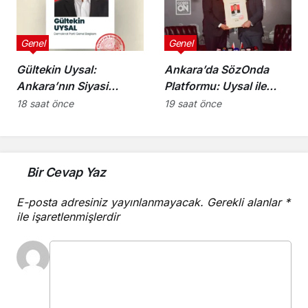
Genel
Genel
Gültekin Uysal:
Ankara’da SözOnda
Ankara’nın Siyasi
Platformu: Uysal ile
Aydınlığı
Gençler
18 saat önce
19 saat önce
Bir Cevap Yaz
E-posta adresiniz yayınlanmayacak.
Gerekli alanlar
*
ile işaretlenmişlerdir