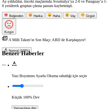
Ay-yıldızlılar, önceki maçlarında Avustralya’ya 2-0 ve Paraguay’a 1-
0 yenilerek gruptan çıkma şansını kaybetmişti.
Beğendim
Harika
Haha
Vay
Üzgün
Kızgın
A Milli Takım’ın Son Maçı: ABD ile Karşılaşıyor!
Normal (100%)
Benzer Haberler
Yazı Boyutunu Ayarla
Okuma rahatlığı için seçin
Küçük
100%
Dev
Varsayılana dön