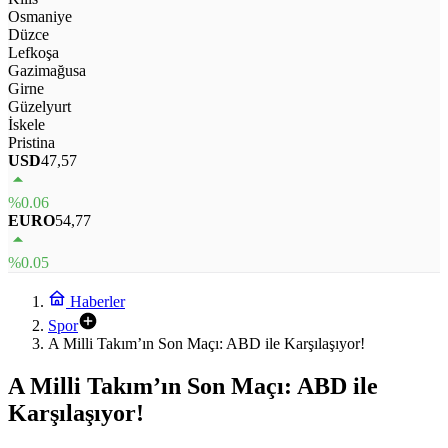
Osmaniye
Düzce
Lefkoşa
Gazimağusa
Girne
Güzelyurt
İskele
Pristina
USD
47,57
%0.06
EURO
54,77
%0.05
Haberler
Spor
A Milli Takım’ın Son Maçı: ABD ile Karşılaşıyor!
A Milli Takım’ın Son Maçı: ABD ile
Karşılaşıyor!