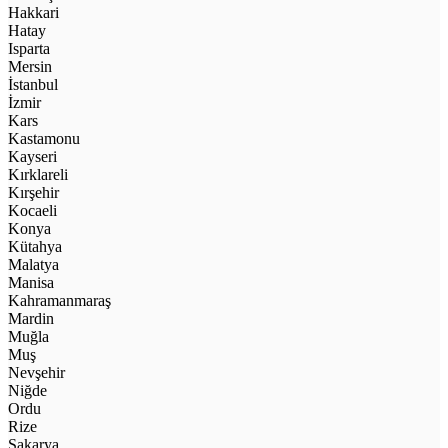
Hakkari
Hatay
Isparta
Mersin
İstanbul
İzmir
Kars
Kastamonu
Kayseri
Kırklareli
Kırşehir
Kocaeli
Konya
Kütahya
Malatya
Manisa
Kahramanmaraş
Mardin
Muğla
Muş
Nevşehir
Niğde
Ordu
Rize
Sakarya