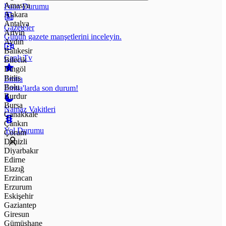
Amasya
Puan Durumu
Ankara
Antalya
Gazeteler
Artvin
Günün gazete manşetlerini inceleyin.
Aydın
Balıkesir
Canlı Tv
Bilecik
Bingöl
Bitlis
Emtia
Bolu
Emtia'larda son durum!
Burdur
Bursa
Namaz Vakitleri
Çanakkale
Çankırı
Yol Durumu
Çorum
Denizli
Diyarbakır
Edirne
Elazığ
Erzincan
Erzurum
Eskişehir
Gaziantep
Giresun
Gümüşhane