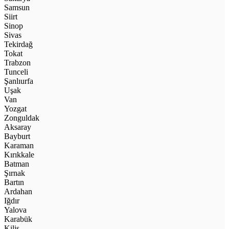
Samsun
Siirt
Sinop
Sivas
Tekirdağ
Tokat
Trabzon
Tunceli
Şanlıurfa
Uşak
Van
Yozgat
Zonguldak
Aksaray
Bayburt
Karaman
Kırıkkale
Batman
Şırnak
Bartın
Ardahan
Iğdır
Yalova
Karabük
Kilis