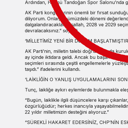
Ardından, Hüsnü Tandoğan Spor Salonu’nda ger
AK Parti kongrelerinin önemli bir fırsat sundu
diliyorum. Onlar, önümüzdeki dönemi değerlendi
dalgalandıracaklar. İnşallah, 2028 ve 2029 seç
devralacaksınız.” söyledi.
‘MİLLETİMİZ YENİ BİR DÖNEM BAŞLATMIŞTIR
AK Parti’nin, milletin talebi doğrultusunda kur
ay içinde iktidara geldi. Ancak bu başarı kolay o
seçimleri sırasında çeşitli engellemelerle yüzleşti
taşıdı.” ifadelerini kullandı.
‘LAİKLİĞİN O YANLIŞ UYGULAMALARINI SONA
Tunç, laikliğe aykırı eylemlerde bulunmakla eleş
“Bugün, laiklikle ilgili düşüncelere karşı çıkanl
özgürlüğüdür; herkes inancıyla yaşayabilmelidir.
22 yıldır milletimizin desteğini alıyoruz.”
“SÜREKLİ HAKARET EDERSİNİZ, CHP’NİN ES