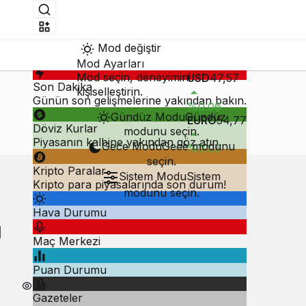
Mod değiştir
Hızlı Erişim
Mod Ayarları
Mod seçin, deneyimini
USD
47,57
Son Dakika
kişiselleştirin.
Günün son gelişmelerine yakından bakın.
%0.06
Gündüz Modu
Gündüz
EURO
54,77
Döviz Kurlar
modunu seçin.
Piyasanın kalbine yakından göz atın.
Gece Modu
Gece modunu
%0.05
seçin.
Kripto Paralar
Sistem Modu
Sistem
Kripto para piyasalarında son durum!
modunu seçin.
Hava Durumu
ı
Maç Merkezi
Puan Durumu
5
Gazeteler