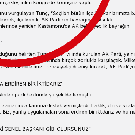
çekleştirilen kongrede konuşma yaptı.
ğunu vurgulayan Tunç, “Seçilen bütün ilçe başkanlarımıza b
rerek, ilçelerinde AK Parti’nin bayrağını yüksekte
imlerinde yeniden Kastamonu’da AK belediyecilik bayrağını
’
ulduğunu belirten Tunç, “2001 yılında kurulan AK Parti, yaln
lmadı; kuruluş aşamasında birçok zorlukla karşılaştık. Millet
k. Ancak milletimiz, o vesayetçi direnişi kırarak, AK Parti’yi 
 ERDİREN BİR İKTİDARIZ’
tirilen parti hakkında şu şekilde konuştu:
ar, zamanında kanuna destek vermişlerdi. Laiklik, din ve vicd
 Biz, yanlış uygulamaları sona erdiren bir iktidarız ve bu n
Kİ GENEL BAŞKANI GİBİ OLURSUNUZ”