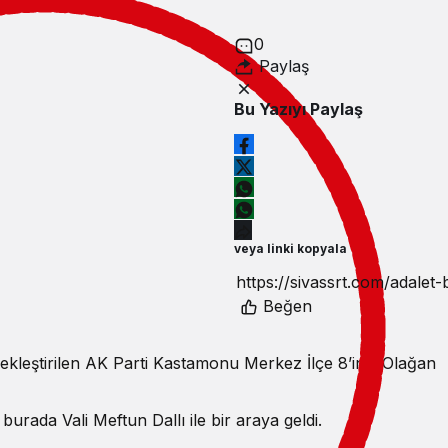
0
Paylaş
Bu Yazıyı Paylaş
veya linki kopyala
Beğen
kleştirilen AK Parti Kastamonu Merkez İlçe 8’inci Olağan
burada Vali Meftun Dallı ile bir araya geldi.