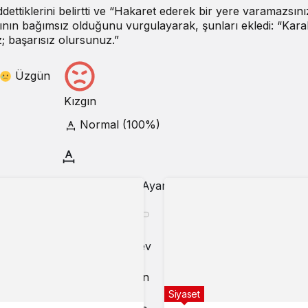
dettiklerini belirtti ve “Hakaret ederek bir yere varamazsınız
gının bağımsız olduğunu vurgulayarak, şunları ekledi: “Kar
z; başarısız olursunuz.”
Üzgün
Kızgın
Normal (100%)
Yazı Boyutunu Ayarla
Okuma rahatlığı için seçi
reye
Küçük
100%
Dev
Varsayılana dön
Siyaset