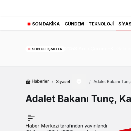
SON DAKIKA
GÜNDEM
TEKNOLOJI
SIYA
21:53
Arca Çorum FK, Galata
SON GELIŞMELER
Haberler
Siyaset
Adalet Bakanı Tunç
Adalet Bakanı Tunç, K
Haber Merkezi
tarafından yayınlandı