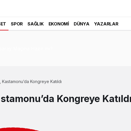
SET
SPOR
SAĞLIK
EKONOMI
DÜNYA
YAZARLAR
saray Maçına Hazır mı?
, Kastamonu’da Kongreye Katıldı
astamonu’da Kongreye Katıld