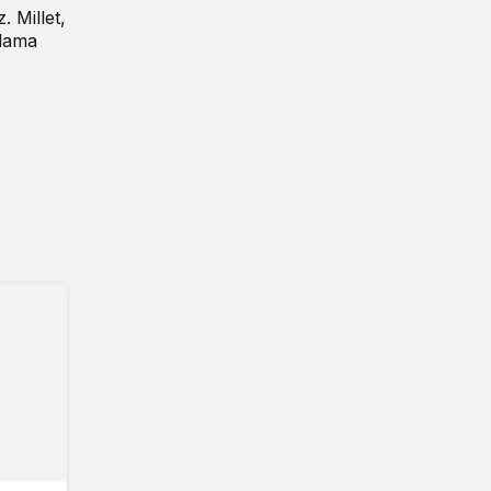
. Millet,
alama
n