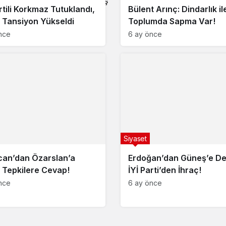
0
Paylaş
rtili Korkmaz Tutuklandı,
Bülent Arınç: Dindarlık il
i Tansiyon Yükseldi
Toplumda Sapma Var!
nce
6 ay önce
Siyaset
an’dan Özarslan’a
Erdoğan’dan Güneş’e De
 Tepkilere Cevap!
İYİ Parti’den İhraç!
nce
6 ay önce