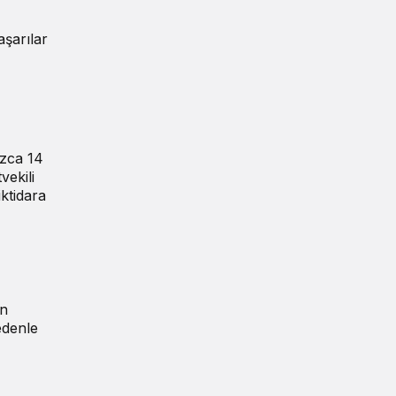
aşarılar
ızca 14
vekili
iktidara
an
edenle