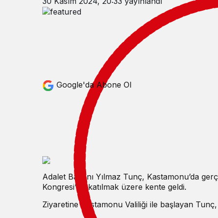
30 Kasım 2024, 20:33
yayınlandı
Google'da Abone Ol
Adalet Bakanı Yılmaz Tunç, Kastamonu’da gerçe
Kongresi’ne katılmak üzere kente geldi.
Ziyaretine Kastamonu Valiliği ile başlayan Tunç, 