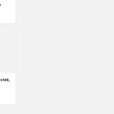
e
stek,