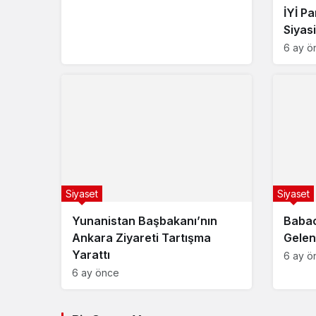
İYİ Pa
Siyas
6 ay ö
Siyaset
Siyaset
Yunanistan Başbakanı’nın
Babac
Ankara Ziyareti Tartışma
Gelen
Yarattı
6 ay ö
6 ay önce