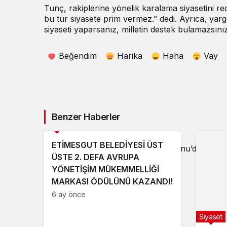
Tunç, rakiplerine yönelik karalama siyasetini red
bu tür siyasete prim vermez.” dedi. Ayrıca, yar
siyaseti yaparsanız, milletin destek bulamazsını
Beğendim
Harika
Haha
Vay
Benzer Haberler
Genel
ETİMESGUT BELEDİYESİ ÜST
Adalet Bakanı Tunç, Kastamonu’da Kong
ÜSTE 2. DEFA AVRUPA
YÖNETİŞİM MÜKEMMELLİĞİ
Katıldı
MARKASI ÖDÜLÜNÜ KAZANDI!
6 ay önce
Siyaset