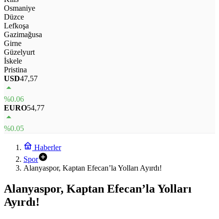
Osmaniye
Düzce
Lefkoşa
Gazimağusa
Girne
Güzelyurt
İskele
Pristina
USD
47,57
%0.06
EURO
54,77
%0.05
Haberler
Spor
Alanyaspor, Kaptan Efecan’la Yolları Ayırdı!
Alanyaspor, Kaptan Efecan’la Yolları
Ayırdı!