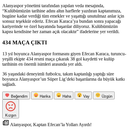
Alanyaspor yönetimi tarafından yapılan veda mesajında,
“Kulübümüzün tarihine adını altın harflerle yazdıran kaptanımıza,
bugüne kadar verdiği tüm emekler ve yaşattığı unutulmaz anlar için
sonsuz teşekkür ederiz. Efecan Karaca’ya bundan sonra yapacağı
kariyerinde ve özel hayatında başarılar diliyoruz. Kulübümüzün
kapısı kendisine her zaman açık olacaktır” ifadelerine yer verildi.
434 MAÇA ÇIKTI
13 yıl boyunca Alanyaspor formasını giyen Efecan Karaca, turuncu-
yeşilli ekipte 434 resmi maça çıkarak 38 gol kaydetti ve kulüp
tarihinin en önemli isimleri arasında yer aldı.
36 yaşındaki deneyimli futbolcu, takım kaptanlığı yaptığı süre
boyunca Alanyaspor’un Süper Lig’deki başarılarına da büyük katkı
sağladı.
Beğendim
Harika
Haha
Vay
Üzgün
Kızgın
Alanyaspor, Kaptan Efecan’la Yolları Ayırdı!