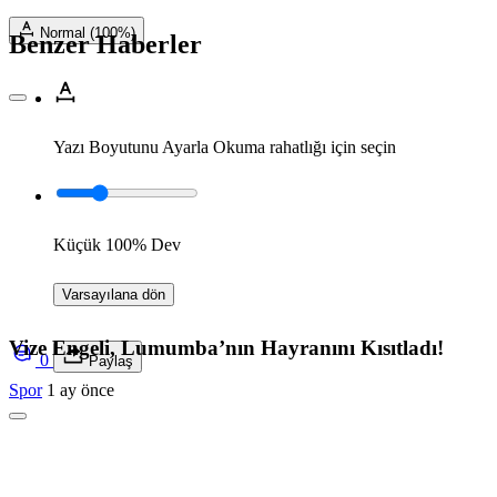
Normal (100%)
Benzer Haberler
Yazı Boyutunu Ayarla
Okuma rahatlığı için seçin
Küçük
100%
Dev
Varsayılana dön
Vize Engeli, Lumumba’nın Hayranını Kısıtladı!
0
Paylaş
Spor
1 ay önce