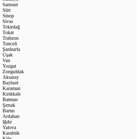
Samsun
Siirt
Sinop
Sivas
Tekirdağ
Tokat
Trabzon
Tunceli
Şanlıurfa
Uşak
Van
Yozgat
Zonguldak
Aksaray
Bayburt
Karaman
Kırıkkale
Batman
Şırnak
Bartın
Ardahan
Iğdır
Yalova
Karabük
Kilis