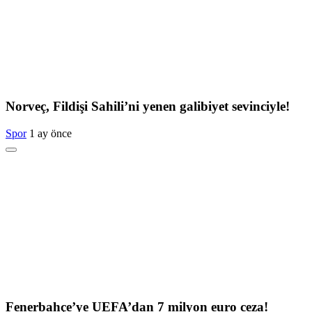
Norveç, Fildişi Sahili’ni yenen galibiyet sevinciyle!
Spor
1 ay önce
Fenerbahçe’ye UEFA’dan 7 milyon euro ceza!