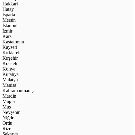
Hakkari
Hatay
Isparta
Mersin
İstanbul
İzmir
Kars
Kastamonu
Kayseri
Kırklareli
Kırşehir
Kocaeli
Konya
Kütahya
Malatya
Manisa
Kahramanmaraş
Mardin
Muğla
Muş
Nevşehir
Niğde
Ordu
Rize
Sakarya