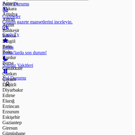
Amasya
Puan Durumu
Ankara
Antalya
Gazeteler
Artvin
Günün gazete manşetlerini inceleyin.
Aydın
Balıkesir
Canlı Tv
Bilecik
Bingöl
Bitlis
Emtia
Bolu
Emtia'larda son durum!
Burdur
Bursa
Namaz Vakitleri
Çanakkale
Çankırı
Yol Durumu
Çorum
Denizli
Diyarbakır
Edirne
Elazığ
Erzincan
Erzurum
Eskişehir
Gaziantep
Giresun
Gümüşhane