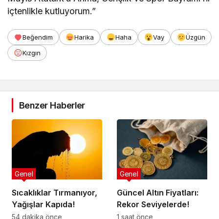
içtenlikle kutluyorum.”
Beğendim
Harika
Haha
Vay
Üzgün
Kızgın
Benzer Haberler
Genel
Genel
Sıcaklıklar Tırmanıyor,
Güncel Altın Fiyatları:
Yağışlar Kapıda!
Rekor Seviyelerde!
54 dakika önce
1 saat önce