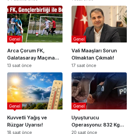
Genel
Genel
Arca Çorum FK,
Vali Maaşları Sorun
Galatasaray Maçına
Olmaktan Çıkmalı!
Hazır mı?
13 saat önce
17 saat önce
Genel
Genel
Kuvvetli Yağış ve
Uyuşturucu
Rüzgar Uyarısı!
Operasyonu: 832 Kg
Madde Ele Geçirildi!
18 saat önce
20 saat önce