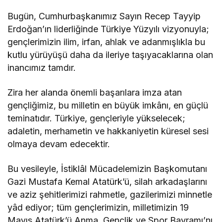
Bugün, Cumhurbaşkanımız Sayın Recep Tayyip
Erdoğan’ın liderliğinde Türkiye Yüzyılı vizyonuyla;
gençlerimizin ilim, irfan, ahlak ve adanmışlıkla bu
kutlu yürüyüşü daha da ileriye taşıyacaklarına olan
inancımız tamdır.
Zira her alanda önemli başarılara imza atan
gençliğimiz, bu milletin en büyük imkânı, en güçlü
teminatıdır. Türkiye, gençleriyle yükselecek;
adaletin, merhametin ve hakkaniyetin küresel sesi
olmaya devam edecektir.
Bu vesileyle, İstiklâl Mücadelemizin Başkomutanı
Gazi Mustafa Kemal Atatürk’ü, silah arkadaşlarını
ve aziz şehitlerimizi rahmetle, gazilerimizi minnetle
yâd ediyor; tüm gençlerimizin, milletimizin 19
Mayıs Atatürk’ü Anma, Gençlik ve Spor Bayramı’nı