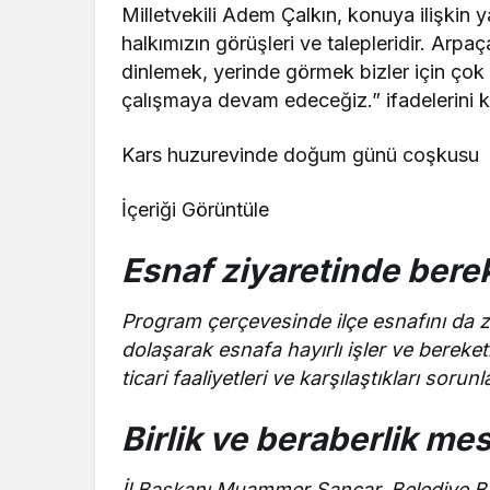
Milletvekili Adem Çalkın, konuya ilişkin y
halkımızın görüşleri ve talepleridir. Arpaç
dinlemek, yerinde görmek bizler için ço
çalışmaya devam edeceğiz.” ifadelerini k
Kars huzurevinde doğum günü coşkusu
İçeriği Görüntüle
Esnaf ziyaretinde bere
Program çerçevesinde ilçe esnafını da ziy
dolaşarak esnafa hayırlı işler ve bereket
ticari faaliyetleri ve karşılaştıkları sorunl
Birlik ve beraberlik mesa
İl Başkanı Muammer Sancar, Belediye Ba