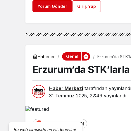
Yorum Gönder
Giriş Yap
Genel
Haberler
Erzurum’da STK’la
Erzurum’da STK’larla
Haber Merkezi
tarafından yayınland
31 Temmuz 2025, 22:49
yayınlandı
Google'da Abone Ol
Bu web sitesinde en iyi deneyimi