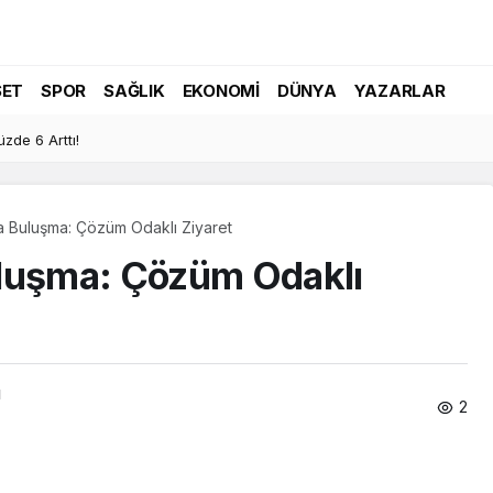
SET
SPOR
SAĞLIK
EKONOMI
DÜNYA
YAZARLAR
arihler Belli Oldu!
a Buluşma: Çözüm Odaklı Ziyaret
uluşma: Çözüm Odaklı
ı
2