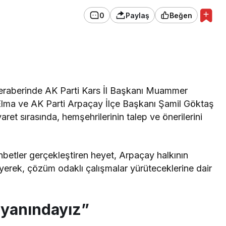
0
Paylaş
Beğen
Genel
l Başvuruları
Ziraat Türkiye Kupası
r Belli Oldu!
Takvimini Açıkladı!
 beraberinde AK Parti Kars İl Başkanı Muammer
Elma ve AK Parti Arpaçay İlçe Başkanı Şamil Göktaş
iyaret sırasında, hemşehrilerinin talep ve önerilerini
betler gerçekleştiren heyet, Arpaçay halkının
nleyerek, çözüm odaklı çalışmalar yürüteceklerine dair
 yanındayız”