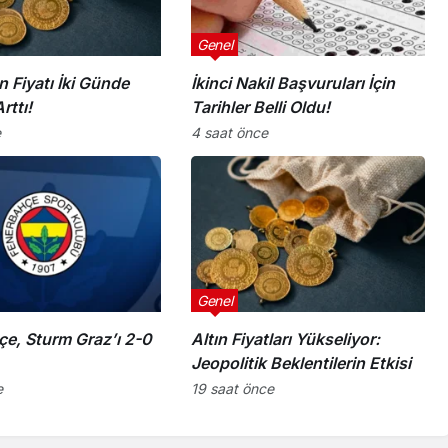
Genel
n Fiyatı İki Günde
İkinci Nakil Başvuruları İçin
rttı!
Tarihler Belli Oldu!
e
4 saat önce
Genel
e, Sturm Graz’ı 2-0
Altın Fiyatları Yükseliyor:
Jeopolitik Beklentilerin Etkisi
e
19 saat önce