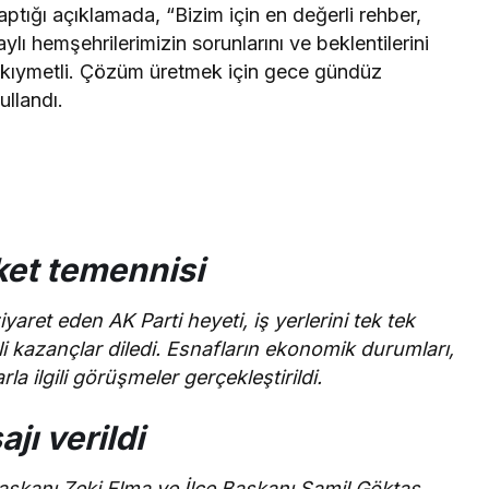
aptığı açıklamada, “Bizim için en değerli rehber,
aylı hemşehrilerimizin sorunlarını ve beklentilerini
k kıymetli. Çözüm üretmek için gece gündüz
ullandı.
ket temennisi
aret eden AK Parti heyeti, iş yerlerini tek tek
li kazançlar diledi. Esnafların ekonomik durumları,
arla ilgili görüşmeler gerçekleştirildi.
jı verildi
şkanı Zeki Elma ve İlçe Başkanı Şamil Göktaş,