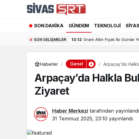
SON DAKIKA
GÜNDEM
TEKNOLOJI
SIYA
10:12
İkinci Nakil Başvuruları İçin T
SON GELIŞMELER
Genel
Haberler
Arpaçay’da Halkl
Arpaçay’da Halkla B
Ziyaret
Haber Merkezi
tarafından yayınland
31 Temmuz 2025, 23:10
yayınlandı