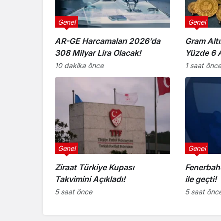
Genel
Genel
AR-GE Harcamaları 2026’da
Gram Altı
308 Milyar Lira Olacak!
Yüzde 6 A
10 dakika önce
1 saat önc
Genel
Genel
Ziraat Türkiye Kupası
Fenerbahç
Takvimini Açıkladı!
ile geçti!
5 saat önce
5 saat önc