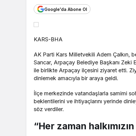
Google'da Abone Ol
Genel
Genel
Gram Altın Fiyatı İki
İkinci Naki
Günde Yüzde 6 Arttı!
İçin Tarihle
KARS-BHA
AK Parti Kars Milletvekili Adem Çalkın,
Sancar, Arpaçay Belediye Başkanı Zeki 
ile birlikte Arpaçay ilçesini ziyaret etti. Z
dinlemek amacıyla bir araya geldi.
İlçe merkezinde vatandaşlarla samimi soh
beklentilerini ve ihtiyaçlarını yerinde di
söz verdiler.
“Her zaman halkımızın