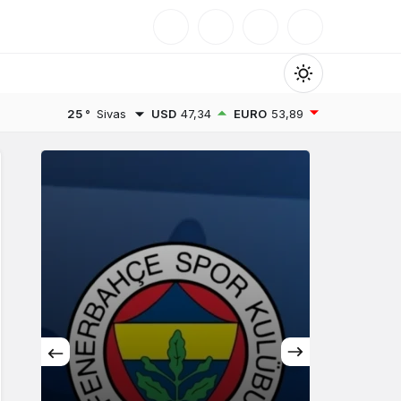
Mod
değiştir
25 °
Sivas
USD
47,34
EURO
53,89
Gündüz Modu
Gündüz modunu seçin.
Gece Modu
Gece modunu seçin.
Sistem Modu
Sistem modunu seçin.