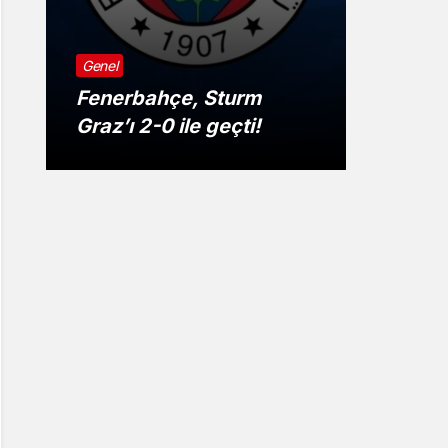
Genel
Genel
Altın 
Fenerbahçe, Sturm
Yükse
Graz’ı 2-0 ile geçti!
Beklen