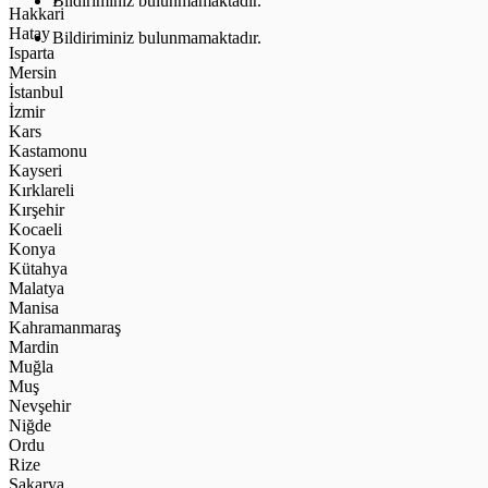
Bildiriminiz bulunmamaktadır.
Hakkari
Hatay
Bildiriminiz bulunmamaktadır.
Isparta
Mersin
İstanbul
İzmir
Kars
Kastamonu
Kayseri
Kırklareli
Kırşehir
Kocaeli
Konya
Kütahya
Malatya
Manisa
Kahramanmaraş
Mardin
Muğla
Muş
Nevşehir
Niğde
Ordu
Rize
Sakarya