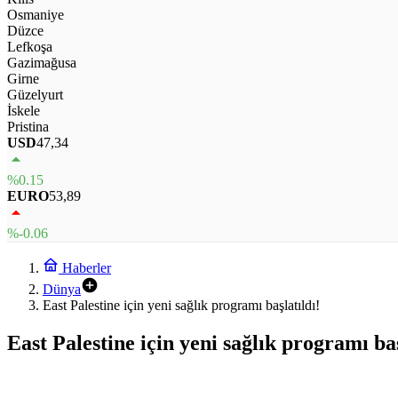
Osmaniye
Düzce
Lefkoşa
Gazimağusa
Girne
Güzelyurt
İskele
Pristina
USD
47,34
%0.15
EURO
53,89
%-0.06
Haberler
Dünya
East Palestine için yeni sağlık programı başlatıldı!
East Palestine için yeni sağlık programı baş