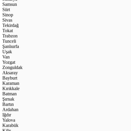
Samsun
Siirt
Sinop
Sivas
Tekirdağ
Tokat
Trabzon
Tunceli
Şanlıurfa
Uşak
Van
Yozgat
Zonguldak
Aksaray
Bayburt
Karaman
Kırıkkale
Batman
Şırnak
Bartın
Ardahan
Iğdır
Yalova
Karabük
Kilis