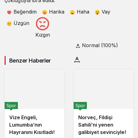
çokluğuyla ibra edildi.
Beğendim
Harika
Haha
Vay
Üzgün
Kızgın
Normal (100%)
Benzer Haberler
Yazı Boyutunu Ayarla
Okuma rahatlığı için
Fenerbahçe’de Koç
seçin
ve Saran Dönemlerine
Spor
Spor
İbra!
Vize Engeli,
Norveç, Fildişi
Lumumba’nın
Sahili’ni yenen
Küçük
100%
Dev
Hayranını Kısıtladı!
galibiyet sevinciyle!