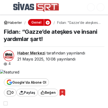
İzmit Körfezi’nde 100
0
Paylaş
Kiloluk Mırmır Avlandı!
Genel
Haberler
Fidan: “Gazze’de ateşkes
ve insani yardımlar şart!
Fidan: “Gazze’de ateşkes ve insani
yardımlar şart!
Haber Merkezi
tarafından yayınlandı
21 Mayıs 2025, 10:08
yayınlandı
4
Google'da Abone Ol
0
Paylaş
Beğen