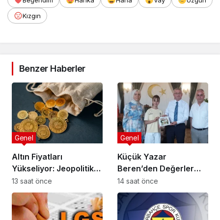
Beğendim
Harika
Haha
Vay
Üzgün
Kızgın
Benzer Haberler
Genel
Genel
Altın Fiyatları
Küçük Yazar
Yükseliyor: Jeopolitik
Beren’den Değerler
Beklentilerin Etkisi
Eğitimi Kitabı
13 saat önce
14 saat önce