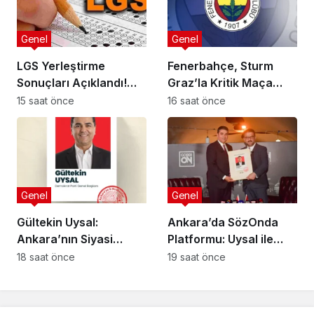
Genel
Genel
LGS Yerleştirme
Fenerbahçe, Sturm
Sonuçları Açıklandı!
Graz’la Kritik Maça
İşte Detaylar
Çıkıyor!
15 saat önce
16 saat önce
Genel
Genel
Gültekin Uysal:
Ankara’da SözOnda
Ankara’nın Siyasi
Platformu: Uysal ile
Aydınlığı
Gençler
18 saat önce
19 saat önce