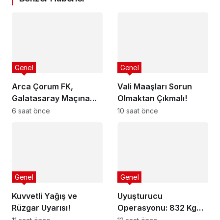
Genel
Genel
Arca Çorum FK,
Vali Maaşları Sorun
Galatasaray Maçına
Olmaktan Çıkmalı!
Hazır mı?
6 saat önce
10 saat önce
Genel
Genel
Kuvvetli Yağış ve
Uyuşturucu
Rüzgar Uyarısı!
Operasyonu: 832 Kg
Madde Ele Geçirildi!