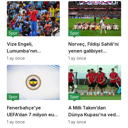
Spor
Spor
Vize Engeli,
Norveç, Fildişi Sahili’ni
Lumumba’nın
yenen galibiyet
Hayranını Kısıtladı!
sevinciyle!
1 ay önce
1 ay önce
Spor
Spor
Fenerbahçe’ye
A Milli Takım’dan
UEFA’dan 7 milyon euro
Dünya Kupası’na veda
ceza!
açıklaması
1 ay önce
1 ay önce