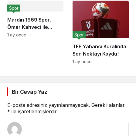
Spor
Mardin 1969 Spor,
Ömer Kahveci ile
anlaştı!
Spor
1 ay önce
TFF Yabancı Kuralında
Son Noktayı Koydu!
1 ay önce
Bir Cevap Yaz
E-posta adresiniz yayınlanmayacak.
Gerekli alanlar
*
ile işaretlenmişlerdir