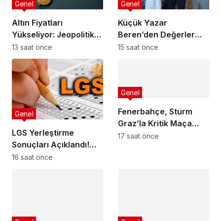
Genel
Genel
Altın Fiyatları
Küçük Yazar
Yükseliyor: Jeopolitik
Beren’den Değerler
Beklentilerin Etkisi
Eğitimi Kitabı
13 saat önce
15 saat önce
Genel
Fenerbahçe, Sturm
Genel
Graz’la Kritik Maça
LGS Yerleştirme
Çıkıyor!
17 saat önce
Sonuçları Açıklandı!
İşte Detaylar
16 saat önce