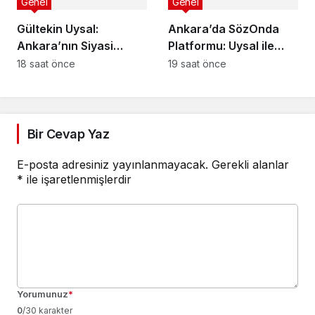
Genel
Genel
Gültekin Uysal:
Ankara’da SözOnda
Ankara’nın Siyasi
Platformu: Uysal ile
Aydınlığı
Gençler
18 saat önce
19 saat önce
Bir Cevap Yaz
E-posta adresiniz yayınlanmayacak.
Gerekli alanlar
*
ile işaretlenmişlerdir
Yorumunuz
*
0
/30 karakter