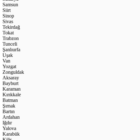
Samsun
Siirt
Sinop
Sivas
Tekirdağ
Tokat
Trabzon
Tunceli
Şanlıurfa
Uşak
Van
Yozgat
Zonguldak
Aksaray
Bayburt
Karaman
Kırıkkale
Batman
Şırnak
Bartın
Ardahan
Iğdır
Yalova
Karabük
Kilis