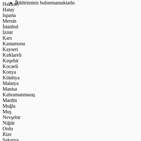
Bildiriminiz bulunmamaktadır.
Hakkari
Hatay
Isparta
Mersin
İstanbul
İzmir
Kars
Kastamonu
Kayseri
Kırklareli
Kırşehir
Kocaeli
Konya
Kütahya
Malatya
Manisa
Kahramanmaraş
Mardin
Muğla
Muş
Nevşehir
Niğde
Ordu
Rize
Sakarya