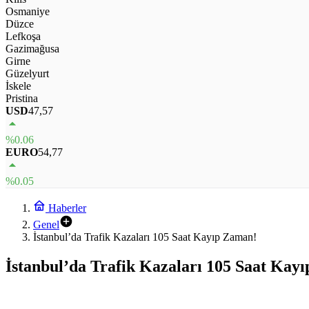
Osmaniye
Düzce
Lefkoşa
Gazimağusa
Girne
Güzelyurt
İskele
Pristina
USD
47,57
%0.06
EURO
54,77
%0.05
Haberler
Genel
İstanbul’da Trafik Kazaları 105 Saat Kayıp Zaman!
İstanbul’da Trafik Kazaları 105 Saat Kay