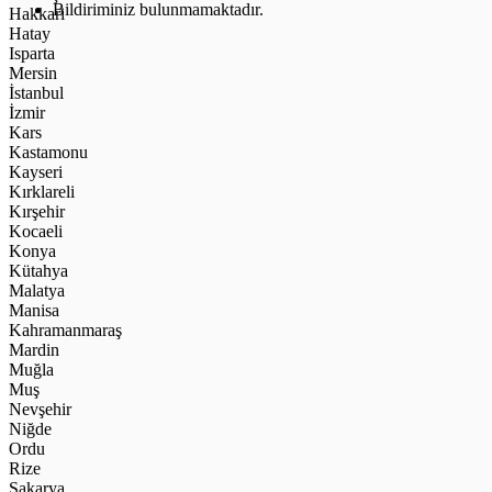
Bildiriminiz bulunmamaktadır.
Hakkari
Hatay
Isparta
Mersin
İstanbul
İzmir
Kars
Kastamonu
Kayseri
Kırklareli
Kırşehir
Kocaeli
Konya
Kütahya
Malatya
Manisa
Kahramanmaraş
Mardin
Muğla
Muş
Nevşehir
Niğde
Ordu
Rize
Sakarya