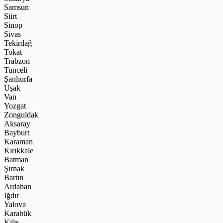
Samsun
Siirt
Sinop
Sivas
Tekirdağ
Tokat
Trabzon
Tunceli
Şanlıurfa
Uşak
Van
Yozgat
Zonguldak
Aksaray
Bayburt
Karaman
Kırıkkale
Batman
Şırnak
Bartın
Ardahan
Iğdır
Yalova
Karabük
Kilis