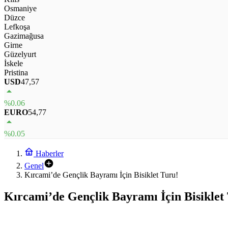
Osmaniye
Düzce
Lefkoşa
Gazimağusa
Girne
Güzelyurt
İskele
Pristina
USD
47,57
%0.06
EURO
54,77
%0.05
Haberler
Genel
Kırcami’de Gençlik Bayramı İçin Bisiklet Turu!
Kırcami’de Gençlik Bayramı İçin Bisiklet