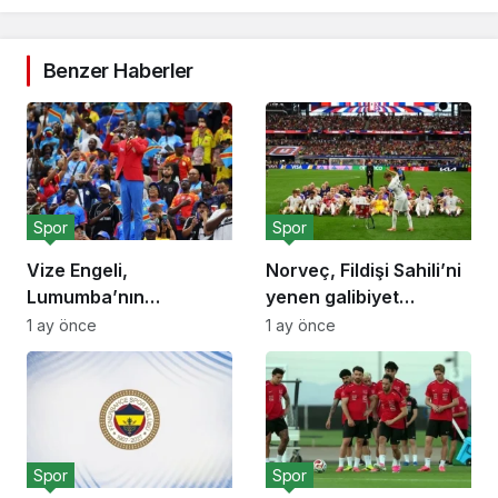
Benzer Haberler
Spor
Spor
Vize Engeli,
Norveç, Fildişi Sahili’ni
Lumumba’nın
yenen galibiyet
Hayranını Kısıtladı!
sevinciyle!
1 ay önce
1 ay önce
Spor
Spor