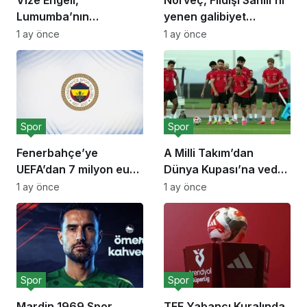
Lumumba’nın
yenen galibiyet
Hayranını Kısıtladı!
sevinciyle!
1 ay önce
1 ay önce
Spor
Spor
Fenerbahçe’ye
A Milli Takım’dan
UEFA’dan 7 milyon euro
Dünya Kupası’na veda
ceza!
açıklaması
1 ay önce
1 ay önce
Spor
Spor
Mardin 1969 Spor,
TFF Yabancı Kuralında