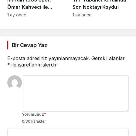
Ömer Kahveci ile
Son Noktayı Koydu!
anlaştı!
1 ay önce
1 ay önce
Bir Cevap Yaz
E-posta adresiniz yayınlanmayacak.
Gerekli alanlar
*
ile işaretlenmişlerdir
Yorumunuz
*
0
/30 karakter