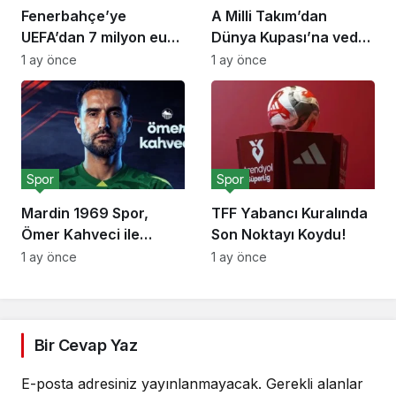
Fenerbahçe’ye
A Milli Takım’dan
UEFA’dan 7 milyon euro
Dünya Kupası’na veda
ceza!
açıklaması
1 ay önce
1 ay önce
Spor
Spor
Mardin 1969 Spor,
TFF Yabancı Kuralında
Ömer Kahveci ile
Son Noktayı Koydu!
anlaştı!
1 ay önce
1 ay önce
Bir Cevap Yaz
E-posta adresiniz yayınlanmayacak.
Gerekli alanlar