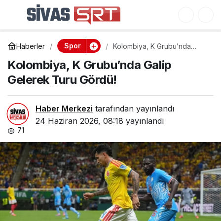
Hırvatistan, Panama’yı
0
Paylaş
1-0 Mağlup Etti!
Spor
Haberler
Kolombiya, K Grubu’nda
Galip Gelerek Turu Gördü!
Kolombiya, K Grubu’nda Galip
Gelerek Turu Gördü!
Haber Merkezi
tarafından yayınlandı
24 Haziran 2026, 08:18
yayınlandı
71