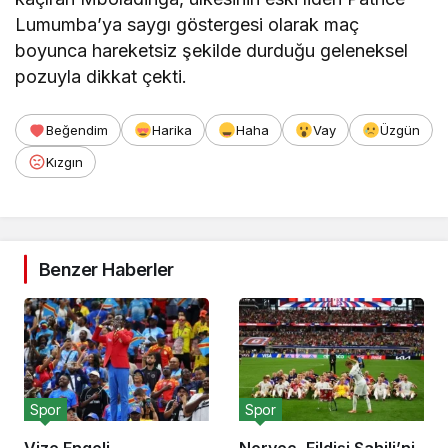
Lumumba’ya saygı göstergesi olarak maç
boyunca hareketsiz şekilde durduğu geleneksel
pozuyla dikkat çekti.
Beğendim
Harika
Haha
Vay
Üzgün
Kızgın
Benzer Haberler
Spor
Spor
Vize Engeli,
Norveç, Fildişi Sahili’ni