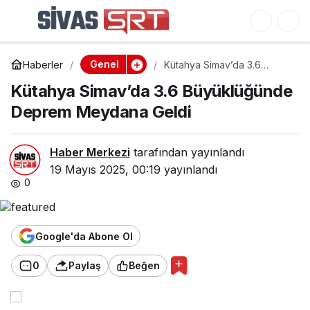
Veysel Tipioğlu’ndan
0
Paylaş
Yalova Emniyetine
Genel
Haberler
Kütahya Simav’da 3.6
Ziyaret
Büyüklüğünde Deprem
Kütahya Simav’da 3.6 Büyüklüğünde
Meydana Geldi
Deprem Meydana Geldi
Haber Merkezi
tarafından yayınlandı
19 Mayıs 2025, 00:19
yayınlandı
0
Google'da Abone Ol
0
Paylaş
Beğen