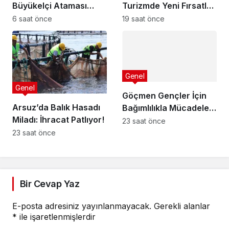
Büyükelçi Ataması
Turizmde Yeni Fırsatlar
Yapıldı
Sunuyor
6 saat önce
19 saat önce
Genel
Genel
Göçmen Gençler İçin
Arsuz’da Balık Hasadı
Bağımlılıkla Mücadele
Miladı: İhracat Patlıyor!
Programı
23 saat önce
23 saat önce
Bir Cevap Yaz
E-posta adresiniz yayınlanmayacak.
Gerekli alanlar
*
ile işaretlenmişlerdir