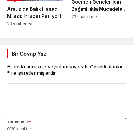
Göçmen Gençler İçin
Arsuz’da Balık Hasadı
Bağımlılıkla Mücadele
Miladı: İhracat Patlıyor!
Programı
23 saat önce
23 saat önce
Bir Cevap Yaz
E-posta adresiniz yayınlanmayacak.
Gerekli alanlar
*
ile işaretlenmişlerdir
Yorumunuz
*
0
/30 karakter