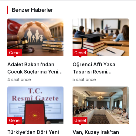
Benzer Haberler
Genel
Genel
Adalet Bakanı’ndan
Öğrenci Affı Yasa
Çocuk Suçlarına Yeni
Tasarısı Resmi
Düzenleme
Gazete’de Yayımda!
4 saat önce
5 saat önce
Genel
Genel
Türkiye’den Dört Yeni
Van, Kuzey Irak’tan