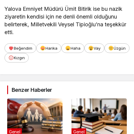
Yalova Emniyet Müdürü Ümit Bitirik ise bu nazik
ziyaretin kendisi için ne denli önemli olduğunu
belirterek, Milletvekili Veysel Tipioğlu’na teşekkür
etti.
Beğendim
Harika
Haha
Vay
Üzgün
Kızgın
Benzer Haberler
Genel
Genel