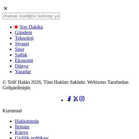
Son Dakika
Gündem
Teknoloji
Siyaset
Spor
Sağlık
Ekonomi
Dünya
Yazarlar
© Telif Hakkı 2026, Tüm Hakları Saklıdır. Webixmo Tarafından
Geliştirilmiştir.
Kurumsal
Hakkımızda
İletişim
Künye
Gizlilik politikası