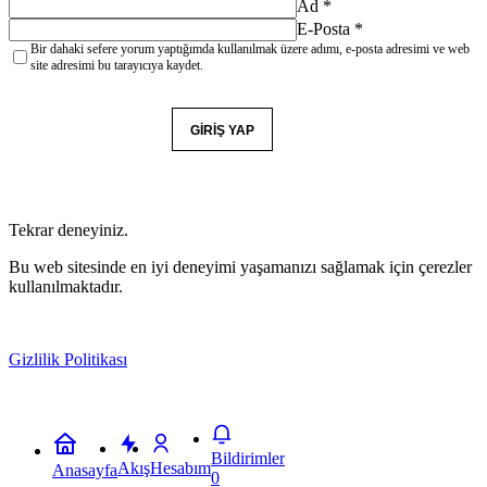
Ad
*
E-Posta
*
Bir dahaki sefere yorum yaptığımda kullanılmak üzere adımı, e-posta adresimi ve web
site adresimi bu tarayıcıya kaydet.
YORUM GÖNDER
GIRIŞ YAP
Tekrar deneyiniz.
Bu web sitesinde en iyi deneyimi yaşamanızı sağlamak için çerezler
kullanılmaktadır.
Gizlilik Politikası
Kabul
Bildirimler
Akış
Hesabım
Anasayfa
0