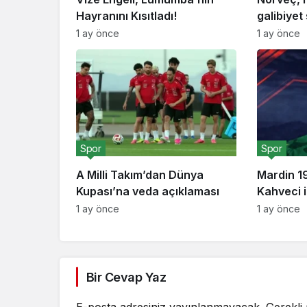
Hayranını Kısıtladı!
galibiyet
1 ay önce
1 ay önce
Spor
Spor
A Milli Takım’dan Dünya
Mardin 1
Kupası’na veda açıklaması
Kahveci i
1 ay önce
1 ay önce
Bir Cevap Yaz
E-posta adresiniz yayınlanmayacak.
Gerekli