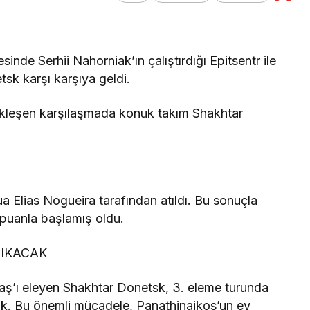
Genel
inde Serhii Nahorniak’ın çalıştırdığı Epitsentr ile
Kuvvetli Yağış ve
sk karşı karşıya geldi.
Rüzgar Uyarısı!
kleşen karşılaşmada konuk takım Shakhtar
a Elias Nogueira tarafından atıldı. Bu sonuçla
 puanla başlamış oldu.
ÇIKACAK
aş’ı eleyen Shakhtar Donetsk, 3. eleme turunda
ak. Bu önemli mücadele, Panathinaikos’un ev