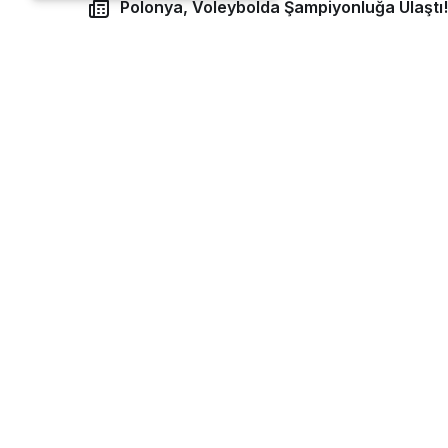
Polonya, Voleybolda Şampiyonluğa Ulaştı!
geldi.
Polonya, setleri 25-22, 25-19 ve 25-14 
yılından sonra ikinci kez şampiyonluk sev
SLOVENYA ÜÇÜNCÜ OLDU
Üçüncülük maçında Slovenya’yı 3-1’lik s
turnuvayı üçüncü sırada tamamladı.
Beğendim
Harika
Haha
Vay
Benzer Haberler