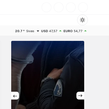
Mod
değiştir
20.7 °
Sivas
USD
47,57
EURO
54,77
Gündüz Modu
Gündüz modunu seçin.
Gece Modu
Gece modunu seçin.
Sistem Modu
Sistem modunu seçin.