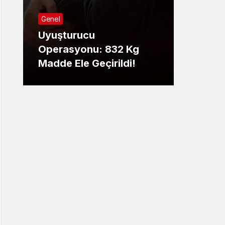
Genel
Genel
Uyuşturucu
AR-GE
Operasyonu: 832 Kg
2026’
Madde Ele Geçirildi!
Olaca