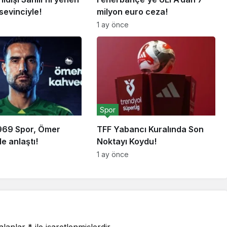
 sevinciyle!
milyon euro ceza!
1 ay önce
Spor
969 Spor, Ömer
TFF Yabancı Kuralında Son
le anlaştı!
Noktayı Koydu!
1 ay önce
 alanlar
*
ile işaretlenmişlerdir