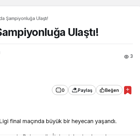
da Şampiyonluğa Ulaştı!
Şampiyonluğa Ulaştı!
ı
3
0
Paylaş
Beğen
Ligi final maçında büyük bir heyecan yaşandı.
laşmada Polonya ile İtalya takımları karşı karşıya