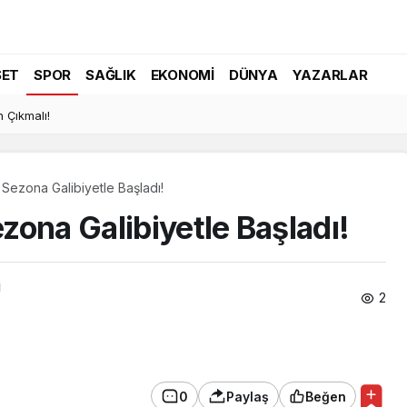
SET
SPOR
SAĞLIK
EKONOMI
DÜNYA
YAZARLAR
 Çıkmalı!
Sezona Galibiyetle Başladı!
ona Galibiyetle Başladı!
ı
2
0
Paylaş
Beğen