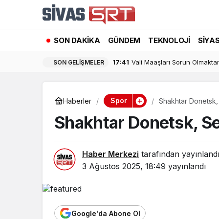
SON DAKIKA
GÜNDEM
TEKNOLOJI
SIYA
17:41
Vali Maaşları Sorun Olmaktan
SON GELIŞMELER
Spor
Haberler
Shakhtar Donetsk, 
Shakhtar Donetsk, Sez
Haber Merkezi
tarafından yayınland
3 Ağustos 2025, 18:49
yayınlandı
Google'da Abone Ol