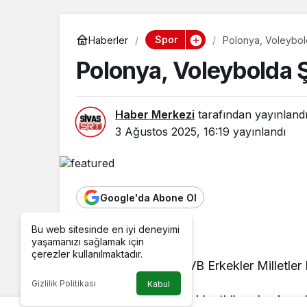
Spor
Haberler
Polonya, Voleybol
Polonya, Voleybolda 
Haber Merkezi
tarafından yayınland
3 Ağustos 2025, 16:19
yayınlandı
Google'da Abone Ol
Bu web sitesinde en iyi deneyimi
yaşamanızı sağlamak için
çerezler kullanılmaktadır.
Voleybolda 2025 FIVB Erkekler Milletler 
Gizlilik Politikası
Kabul
Ningbo, Çin’de gerçekleştirilen dev karşı