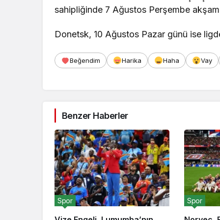
sahipliğinde 7 Ağustos Perşembe akşam
Donetsk, 10 Ağustos Pazar günü ise lig
Beğendim
Harika
Haha
Vay
Benzer Haberler
Spor
Spor
Vize Engeli, Lumumba’nın
Norveç, F