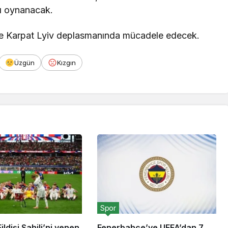
ı oynanacak.
de Karpat Lyiv deplasmanında mücadele edecek.
Üzgün
Kızgın
Spor
ildişi Sahili’ni yenen
Fenerbahçe’ye UEFA’dan 7