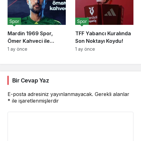
Spor
Spor
Mardin 1969 Spor,
TFF Yabancı Kuralında
Ömer Kahveci ile
Son Noktayı Koydu!
anlaştı!
1 ay önce
1 ay önce
Bir Cevap Yaz
E-posta adresiniz yayınlanmayacak.
Gerekli alanlar
*
ile işaretlenmişlerdir