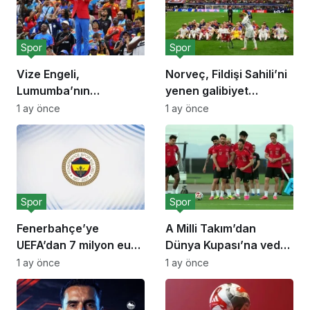
Spor
Spor
Vize Engeli,
Norveç, Fildişi Sahili’ni
Lumumba’nın
yenen galibiyet
Hayranını Kısıtladı!
sevinciyle!
1 ay önce
1 ay önce
Spor
Spor
Fenerbahçe’ye
A Milli Takım’dan
UEFA’dan 7 milyon euro
Dünya Kupası’na veda
ceza!
açıklaması
1 ay önce
1 ay önce