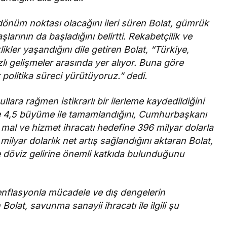
 dönüm noktası olacağını ileri süren Bolat, gümrük
şlarının da başladığını belirtti. Rekabetçilik ve
ikler yaşandığını dile getiren Bolat, “Türkiye,
ı gelişmeler arasında yer alıyor. Buna göre
ir politika süreci yürütüyoruz.” dedi.
llara rağmen istikrarlı bir ilerleme kaydedildiğini
üzde 4,5 büyüme ile tamamlandığını, Cumhurbaşkanı
k mal ve hizmet ihracatı hedefine 396 milyar dolarla
 milyar dolarlık net artış sağlandığını aktaran Bolat,
e döviz gelirine önemli katkıda bulunduğunu
 enflasyonla mücadele ve dış dengelerin
Bolat, savunma sanayii ihracatı ile ilgili şu