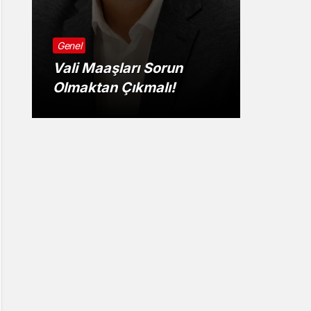
Genel
Genel
Vali Maaşları Sorun
Kuvve
Olmaktan Çıkmalı!
Uyarıs