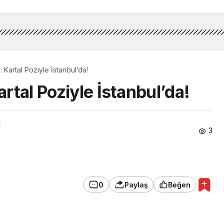
a: Kartal Poziyle İstanbul’da!
artal Poziyle İstanbul’da!
ı
3
0
Paylaş
Beğen