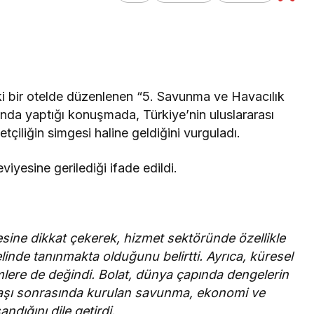
Genel
Arca Çorum FK,
Galatasaray Maçına
Hazır mı?
ki bir otelde düzenlenen “5. Savunma ve Havacılık
”nda yaptığı konuşmada, Türkiye’nin uluslararası
çiliğin simgesi haline geldiğini vurguladı.
eviyesine gerilediği ifade edildi.
tesine dikkat çekerek, hizmet sektöründe özellikle
inde tanınmakta olduğunu belirtti. Ayrıca, küresel
ere de değindi. Bolat, dünya çapında dengelerin
avaşı sonrasında kurulan savunma, ekonomi ve
ndığını dile getirdi.