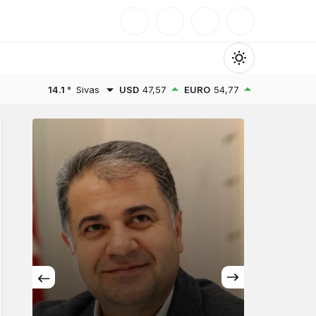
Mod
değiştir
14.1 °
Sivas
USD
47,57
EURO
54,77
Gündüz Modu
Gündüz modunu seçin.
Gece Modu
Gece modunu seçin.
Sistem Modu
Sistem modunu seçin.