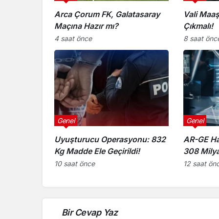
Arca Çorum FK, Galatasaray
Vali Maaş
Maçına Hazır mı?
Çıkmalı!
4 saat önce
8 saat önc
Genel
Genel
Uyuşturucu Operasyonu: 832
AR-GE Ha
Kg Madde Ele Geçirildi!
308 Milya
10 saat önce
12 saat ön
Bir Cevap Yaz