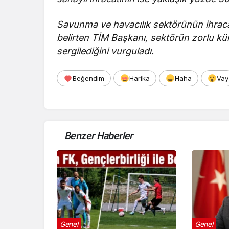
Savunma ve havacılık sektörünün ihraca
belirten TİM Başkanı, sektörün zorlu k
sergilediğini vurguladı.
Beğendim
Harika
Haha
Vay
Benzer Haberler
Genel
Genel