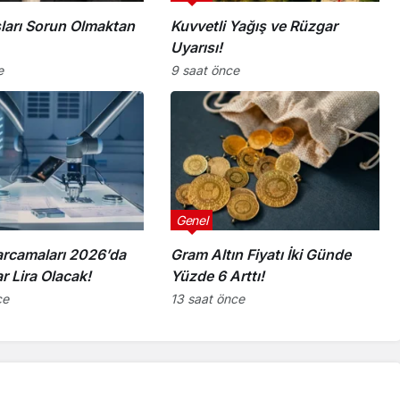
ları Sorun Olmaktan
Kuvvetli Yağış ve Rüzgar
Uyarısı!
e
9 saat önce
Genel
rcamaları 2026’da
Gram Altın Fiyatı İki Günde
r Lira Olacak!
Yüzde 6 Arttı!
ce
13 saat önce