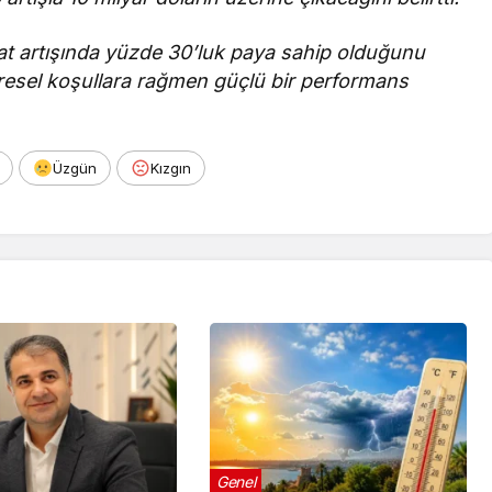
t artışında yüzde 30’luk paya sahip olduğunu
üresel koşullara rağmen güçlü bir performans
Üzgün
Kızgın
Genel