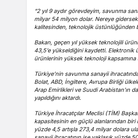
“2 yıl 9 aydır görevdeyim, savunma sana
milyar 54 milyon dolar. Nereye gidersek
kalitesinden, teknolojik üstünlüğünden b
Bakan, geçen yıl yüksek teknolojili ürün
43,5’e yükseldiğini kaydetti. Elektronik
ürünlerinin yüksek teknoloji kapsamına al
Türkiye’nin savunma sanayii ihracatında
Bolat, ABD, İngiltere, Avrupa Birliği ül
Arap Emirlikleri ve Suudi Arabistan’ın d
yapıldığını aktardı.
Türkiye İhracatçılar Meclisi (TİM) Başka
kapasitesinin en güçlü alanlarından biri h
yüzde 4,5 artışla 273,4 milyar dolara ul
sanayii ihracatının ise yaklaşık yüzde 50 