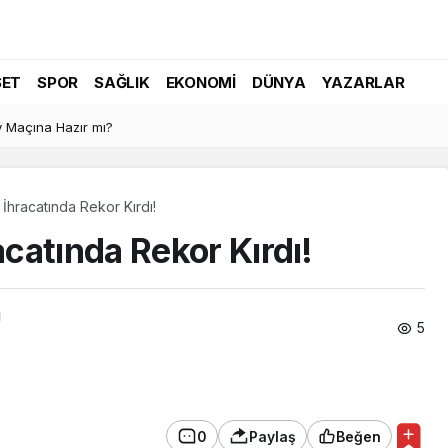
SET
SPOR
SAĞLIK
EKONOMI
DÜNYA
YAZARLAR
 Maçına Hazır mı?
İhracatında Rekor Kırdı!
catında Rekor Kırdı!
ı
5
0
Paylaş
Beğen