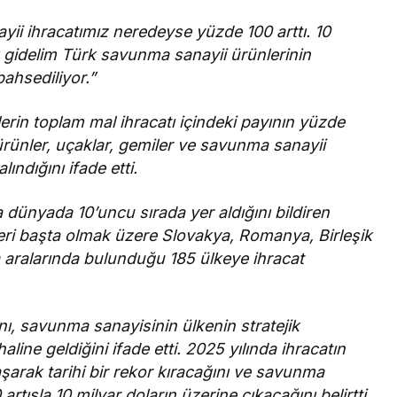
yii ihracatımız neredeyse yüzde 100 arttı. 10
 gidelim Türk savunma sanayii ürünlerinin
ahsediliyor.”
lerin toplam mal ihracatı içindeki payının yüzde
 ürünler, uçaklar, gemiler ve savunma sanayii
ındığını ifade etti.
 dünyada 10’uncu sırada yer aldığını bildiren
keleri başta olmak üzere Slovakya, Romanya, Birleşik
a aralarında bulunduğu 185 ülkeye ihracat
nı, savunma sanayisinin ülkenin stratejik
aline geldiğini ifade etti. 2025 yılında ihracatın
aşarak tarihi bir rekor kıracağını ve savunma
artışla 10 milyar doların üzerine çıkacağını belirtti.