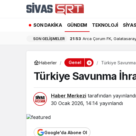
SON DAKIKA
GÜNDEM
TEKNOLOJI
SIYA
21:53
Arca Çorum FK, Galatasaray
SON GELIŞMELER
Genel
Haberler
Türkiye Savunma 
Türkiye Savunma İhra
Haber Merkezi
tarafından yayınland
30 Ocak 2026, 14:14
yayınlandı
Google'da Abone Ol