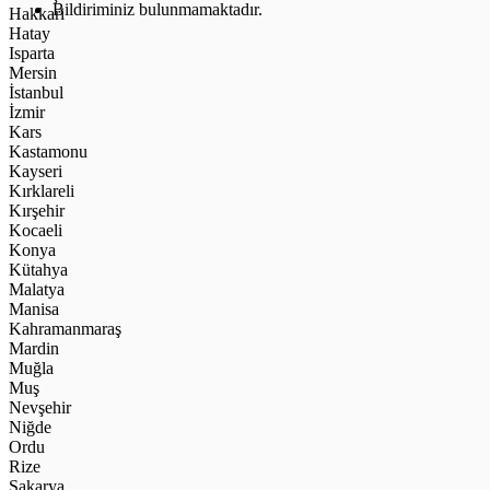
Bildiriminiz bulunmamaktadır.
Hakkari
Hatay
Isparta
Mersin
İstanbul
İzmir
Kars
Kastamonu
Kayseri
Kırklareli
Kırşehir
Kocaeli
Konya
Kütahya
Malatya
Manisa
Kahramanmaraş
Mardin
Muğla
Muş
Nevşehir
Niğde
Ordu
Rize
Sakarya