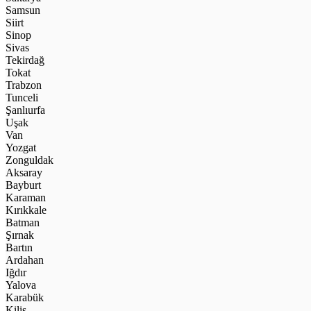
Samsun
Siirt
Sinop
Sivas
Tekirdağ
Tokat
Trabzon
Tunceli
Şanlıurfa
Uşak
Van
Yozgat
Zonguldak
Aksaray
Bayburt
Karaman
Kırıkkale
Batman
Şırnak
Bartın
Ardahan
Iğdır
Yalova
Karabük
Kilis