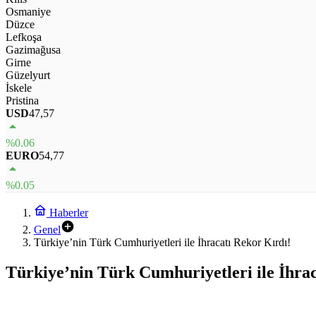
Osmaniye
Düzce
Lefkoşa
Gazimağusa
Girne
Güzelyurt
İskele
Pristina
USD
47,57
%0.06
EURO
54,77
%0.05
Haberler
Genel
Türkiye’nin Türk Cumhuriyetleri ile İhracatı Rekor Kırdı!
Türkiye’nin Türk Cumhuriyetleri ile İhrac