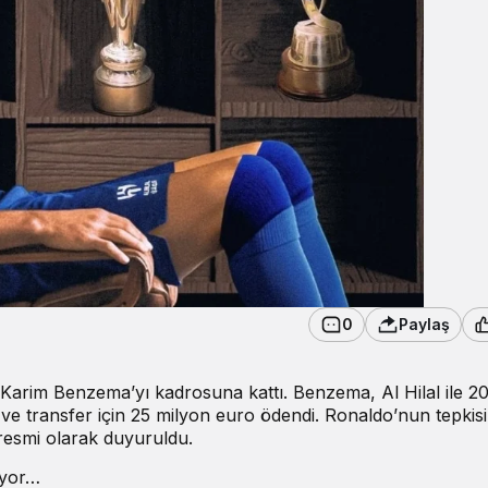
0
Paylaş
 Karim Benzema’yı kadrosuna kattı. Benzema, Al Hilal ile 2
 ve transfer için 25 milyon euro ödendi. Ronaldo’nun tepkis
resmi olarak duyuruldu.
iyor…