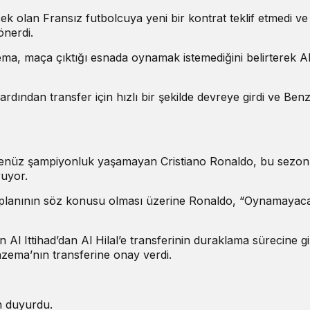
k olan Fransız futbolcuya yeni bir kontrat teklif etmedi ve
önerdi.
ema, maça çıktığı esnada oynamak istemediğini belirterek Al 
ardından transfer için hızlı bir şekilde devreye girdi ve Ben
e henüz şampiyonluk yaşamayan Cristiano Ronaldo, bu sezon
ruyor.
e planının söz konusu olması üzerine Ronaldo, “Oynamayac
Al Ittihad’dan Al Hilal’e transferinin duraklama sürecine g
zema’nın transferine onay verdi.
n duyurdu.