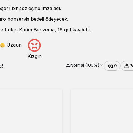
çerli bir sözleşme imzaladı.
euro bonservis bedeli ödeyecek.
re bulan Karim Benzema, 16 gol kaydetti.
Üzgün
Kızgın
Normal (100%)
ı!
0
P