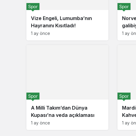
Spor
Spor
Vize Engeli, Lumumba’nın
Norveç
Hayranını Kısıtladı!
galibi
1 ay önce
1 ay ö
Spor
Spor
A Milli Takım’dan Dünya
Mardi
Kupası’na veda açıklaması
Kahvec
1 ay önce
1 ay ö