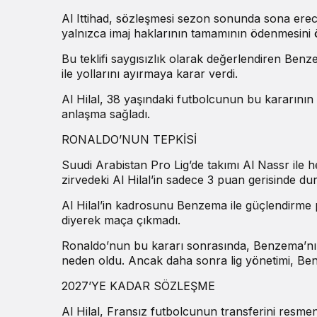
Al Ittihad, sözleşmesi sezon sonunda sona erece
yalnızca imaj haklarının tamamının ödenmesini 
Bu teklifi saygısızlık olarak değerlendiren Benz
ile yollarını ayırmaya karar verdi.
Al Hilal, 38 yaşındaki futbolcunun bu kararının 
anlaşma sağladı.
RONALDO’NUN TEPKİSİ
Suudi Arabistan Pro Lig’de takımı Al Nassr il
zirvedeki Al Hilal’in sadece 3 puan gerisinde du
Al Hilal’in kadrosunu Benzema ile güçlendirm
diyerek maça çıkmadı.
Ronaldo’nun bu kararı sonrasında, Benzema’nın 
neden oldu. Ancak daha sonra lig yönetimi, Ben
2027’YE KADAR SÖZLEŞME
Al Hilal, Fransız futbolcunun transferini resme