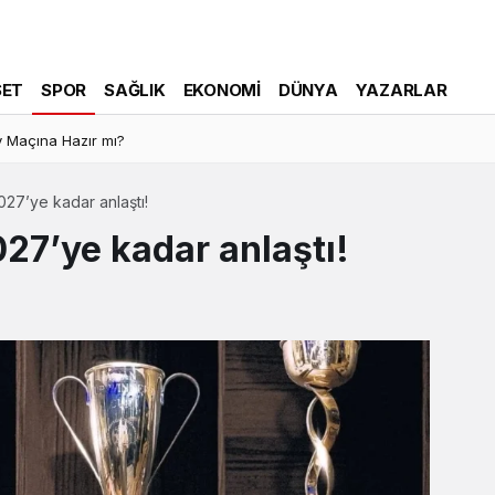
SET
SPOR
SAĞLIK
EKONOMI
DÜNYA
YAZARLAR
 Maçına Hazır mı?
027’ye kadar anlaştı!
027’ye kadar anlaştı!