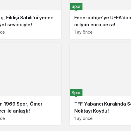
Spor
, Fildişi Sahili’ni yenen
Fenerbahçe’ye UEFA’dan
yet sevinciyle!
milyon euro ceza!
nce
1 ay önce
Spor
n 1969 Spor, Ömer
TFF Yabancı Kuralında 
i ile anlaştı!
Noktayı Koydu!
nce
1 ay önce