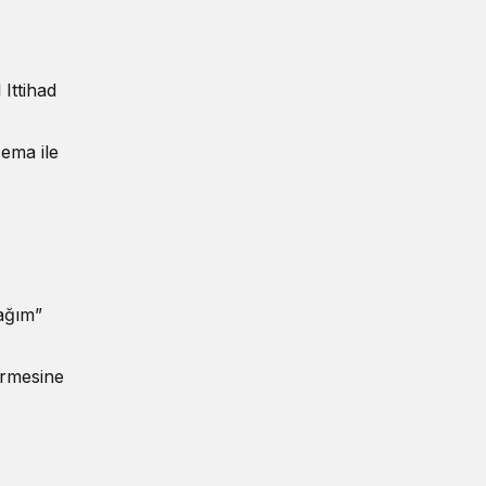
Ittihad
zema ile
ağım”
irmesine