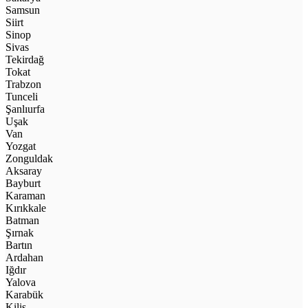
Samsun
Siirt
Sinop
Sivas
Tekirdağ
Tokat
Trabzon
Tunceli
Şanlıurfa
Uşak
Van
Yozgat
Zonguldak
Aksaray
Bayburt
Karaman
Kırıkkale
Batman
Şırnak
Bartın
Ardahan
Iğdır
Yalova
Karabük
Kilis