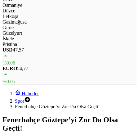
Osmaniye
Düzce
Lefkoşa
Gazimağusa
Girne
Güzelyurt
İskele
Pristina
USD
47,57
%0.06
EURO
54,77
%0.05
Haberler
Spor
Fenerbahçe Göztepe’yi Zor Da Olsa Geçti!
Fenerbahçe Göztepe’yi Zor Da Olsa
Geçti!