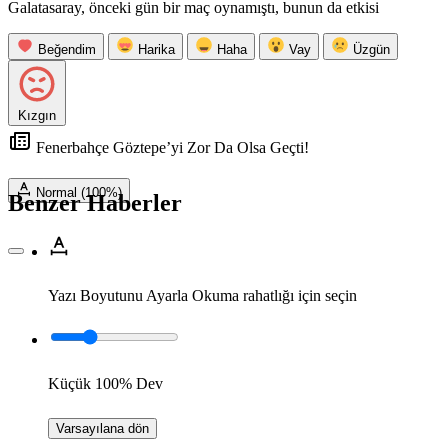
Galatasaray, önceki gün bir maç oynamıştı, bunun da etkisi
Beğendim
Harika
Haha
Vay
Üzgün
Kızgın
Fenerbahçe Göztepe’yi Zor Da Olsa Geçti!
Normal (100%)
Benzer Haberler
Yazı Boyutunu Ayarla
Okuma rahatlığı için seçin
Küçük
100%
Dev
Varsayılana dön