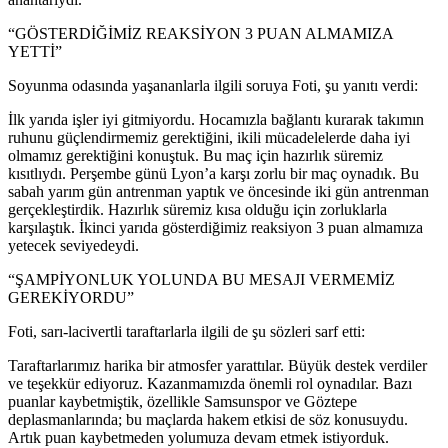
“GÖSTERDİĞİMİZ REAKSİYON 3 PUAN ALMAMIZA
YETTİ”
Soyunma odasında yaşananlarla ilgili soruya Foti, şu yanıtı verdi:
İlk yarıda işler iyi gitmiyordu. Hocamızla bağlantı kurarak takımın
ruhunu güçlendirmemiz gerektiğini, ikili mücadelelerde daha iyi
olmamız gerektiğini konuştuk. Bu maç için hazırlık süremiz
kısıtlıydı. Perşembe günü Lyon’a karşı zorlu bir maç oynadık. Bu
sabah yarım gün antrenman yaptık ve öncesinde iki gün antrenman
gerçekleştirdik. Hazırlık süremiz kısa olduğu için zorluklarla
karşılaştık. İkinci yarıda gösterdiğimiz reaksiyon 3 puan almamıza
yetecek seviyedeydi.
“ŞAMPİYONLUK YOLUNDA BU MESAJI VERMEMİZ
GEREKİYORDU”
Foti, sarı-lacivertli taraftarlarla ilgili de şu sözleri sarf etti:
Taraftarlarımız harika bir atmosfer yarattılar. Büyük destek verdiler
ve teşekkür ediyoruz. Kazanmamızda önemli rol oynadılar. Bazı
puanlar kaybetmiştik, özellikle Samsunspor ve Göztepe
deplasmanlarında; bu maçlarda hakem etkisi de söz konusuydu.
Artık puan kaybetmeden yolumuza devam etmek istiyorduk.