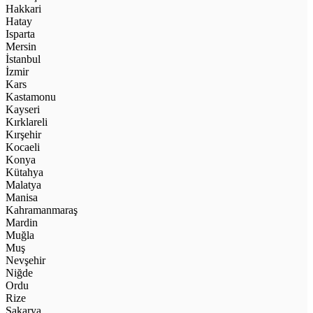
Hakkari
Hatay
Isparta
Mersin
İstanbul
İzmir
Kars
Kastamonu
Kayseri
Kırklareli
Kırşehir
Kocaeli
Konya
Kütahya
Malatya
Manisa
Kahramanmaraş
Mardin
Muğla
Muş
Nevşehir
Niğde
Ordu
Rize
Sakarya