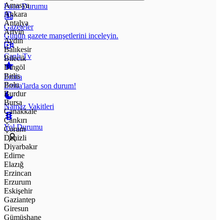
Amasya
Puan Durumu
Ankara
Antalya
Gazeteler
Artvin
Günün gazete manşetlerini inceleyin.
Aydın
Balıkesir
Canlı Tv
Bilecik
Bingöl
Bitlis
Emtia
Bolu
Emtia'larda son durum!
Burdur
Bursa
Namaz Vakitleri
Çanakkale
Çankırı
Yol Durumu
Çorum
Denizli
Diyarbakır
Edirne
Elazığ
Erzincan
Erzurum
Eskişehir
Gaziantep
Giresun
Gümüşhane