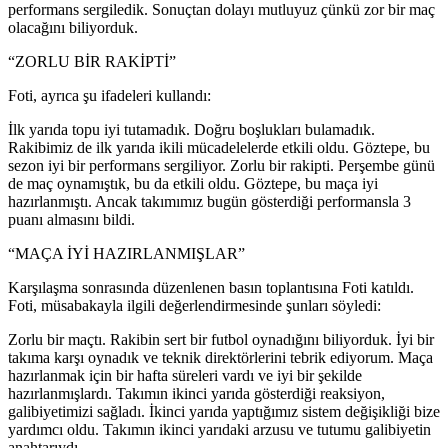
performans sergiledik. Sonuçtan dolayı mutluyuz çünkü zor bir maç
olacağını biliyorduk.
“ZORLU BİR RAKİPTİ”
Foti, ayrıca şu ifadeleri kullandı:
İlk yarıda topu iyi tutamadık. Doğru boşlukları bulamadık.
Rakibimiz de ilk yarıda ikili mücadelelerde etkili oldu. Göztepe, bu
sezon iyi bir performans sergiliyor. Zorlu bir rakipti. Perşembe günü
de maç oynamıştık, bu da etkili oldu. Göztepe, bu maça iyi
hazırlanmıştı. Ancak takımımız bugün gösterdiği performansla 3
puanı almasını bildi.
“MAÇA İYİ HAZIRLANMIŞLAR”
Karşılaşma sonrasında düzenlenen basın toplantısına Foti katıldı.
Foti, müsabakayla ilgili değerlendirmesinde şunları söyledi:
Zorlu bir maçtı. Rakibin sert bir futbol oynadığını biliyorduk. İyi bir
takıma karşı oynadık ve teknik direktörlerini tebrik ediyorum. Maça
hazırlanmak için bir hafta süreleri vardı ve iyi bir şekilde
hazırlanmışlardı. Takımın ikinci yarıda gösterdiği reaksiyon,
galibiyetimizi sağladı. İkinci yarıda yaptığımız sistem değişikliği bize
yardımcı oldu. Takımın ikinci yarıdaki arzusu ve tutumu galibiyetin
anahtarıydı.