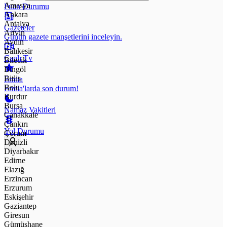
Amasya
Puan Durumu
Ankara
Antalya
Gazeteler
Artvin
Günün gazete manşetlerini inceleyin.
Aydın
Balıkesir
Canlı Tv
Bilecik
Bingöl
Bitlis
Emtia
Bolu
Emtia'larda son durum!
Burdur
Bursa
Namaz Vakitleri
Çanakkale
Çankırı
Yol Durumu
Çorum
Denizli
Diyarbakır
Edirne
Elazığ
Erzincan
Erzurum
Eskişehir
Gaziantep
Giresun
Gümüşhane