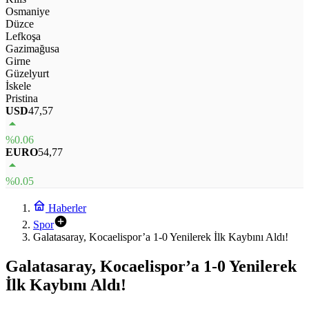
Osmaniye
Düzce
Lefkoşa
Gazimağusa
Girne
Güzelyurt
İskele
Pristina
USD
47,57
%0.06
EURO
54,77
%0.05
Haberler
Spor
Galatasaray, Kocaelispor’a 1-0 Yenilerek İlk Kaybını Aldı!
Galatasaray, Kocaelispor’a 1-0 Yenilerek
İlk Kaybını Aldı!