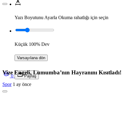
Yazı Boyutunu Ayarla
Okuma rahatlığı için seçin
Küçük
100%
Dev
Varsayılana dön
Vize Engeli, Lumumba’nın Hayranını Kısıtladı!
0
Paylaş
Spor
1 ay önce