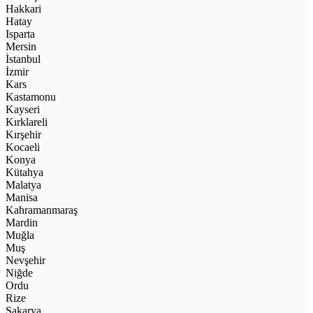
Hakkari
Hatay
Isparta
Mersin
İstanbul
İzmir
Kars
Kastamonu
Kayseri
Kırklareli
Kırşehir
Kocaeli
Konya
Kütahya
Malatya
Manisa
Kahramanmaraş
Mardin
Muğla
Muş
Nevşehir
Niğde
Ordu
Rize
Sakarya