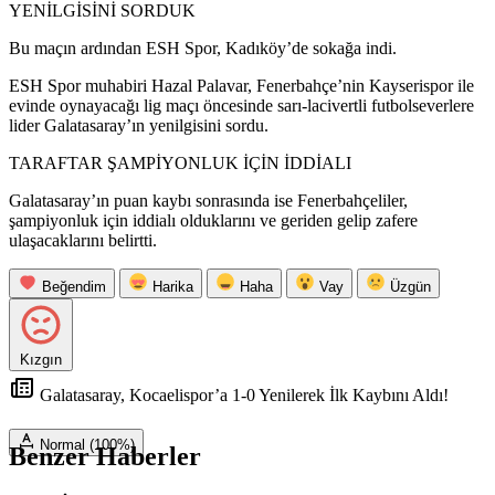
YENİLGİSİNİ SORDUK
Bu maçın ardından ESH Spor, Kadıköy’de sokağa indi.
ESH Spor muhabiri Hazal Palavar, Fenerbahçe’nin Kayserispor ile
evinde oynayacağı lig maçı öncesinde sarı-lacivertli futbolseverlere
lider Galatasaray’ın yenilgisini sordu.
TARAFTAR ŞAMPİYONLUK İÇİN İDDİALI
Galatasaray’ın puan kaybı sonrasında ise Fenerbahçeliler,
şampiyonluk için iddialı olduklarını ve geriden gelip zafere
ulaşacaklarını belirtti.
Beğendim
Harika
Haha
Vay
Üzgün
Kızgın
Galatasaray, Kocaelispor’a 1-0 Yenilerek İlk Kaybını Aldı!
Normal (100%)
Benzer Haberler