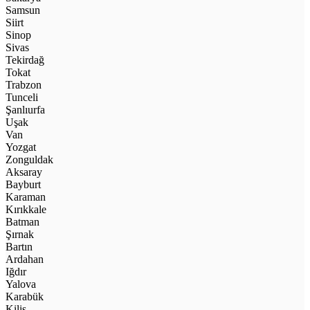
Samsun
Siirt
Sinop
Sivas
Tekirdağ
Tokat
Trabzon
Tunceli
Şanlıurfa
Uşak
Van
Yozgat
Zonguldak
Aksaray
Bayburt
Karaman
Kırıkkale
Batman
Şırnak
Bartın
Ardahan
Iğdır
Yalova
Karabük
Kilis