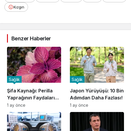
Kızgın
Benzer Haberler
Sağlık
Sağlık
Şifa Kaynağı: Perilla
Japon Yürüyüşü: 10 Bin
Yaprağının Faydaları
Adımdan Daha Fazlası!
Keşfedildi!
1 ay önce
1 ay önce