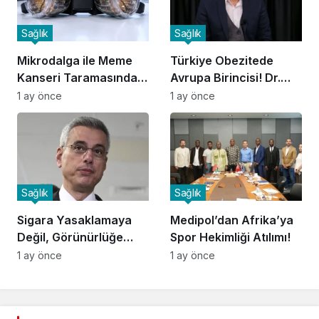
Sağlık
Sağlık
Mikrodalga ile Meme
Türkiye Obezitede
Kanseri Taramasında
Avrupa Birincisi! Dr.
Devrim!
Sarohan Uyardı!
1 ay önce
1 ay önce
Sağlık
Sağlık
Sigara Yasaklamaya
Medipol’dan Afrika’ya
Değil, Görünürlüğe
Spor Hekimliği Atılımı!
Savaşı!
1 ay önce
1 ay önce