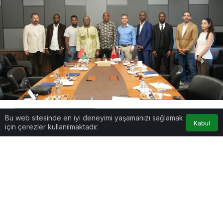
Google'da Abone Ol
Bu web sitesinde en iyi deneyimi yaşamanızı sağlamak
Kabul
için çerezler kullanılmaktadır.
0
Paylaş
Beğen
Sağlık turizmini küresel düzeyde geliştirmeyi
amaçlayan Medipol Sağlık Grubu, Afrika
kıtasındaki etkisini güçlü bir ortaklık ile artırdı.