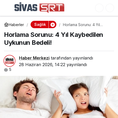
Medipol’dan Afrika’ya
0
Paylaş
Spor Hekimliği Atılımı!
Sağlık
Haberler
Horlama Sorunu: 4 Yıl
Kaybedilen Uykunun
Horlama Sorunu: 4 Yıl Kaybedilen
Bedeli!
Uykunun Bedeli!
Haber Merkezi
tarafından yayınlandı
28 Haziran 2026, 14:22
yayınlandı
5