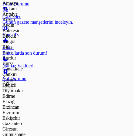
Amasya
Puan Durumu
Ankara
Antalya
Gazeteler
Artvin
Günün gazete manşetlerini inceleyin.
Aydın
Balıkesir
Canlı Tv
Bilecik
Bingöl
Bitlis
Emtia
Bolu
Emtia'larda son durum!
Burdur
Bursa
Namaz Vakitleri
Çanakkale
Çankırı
Yol Durumu
Çorum
Denizli
Diyarbakır
Edirne
Elazığ
Erzincan
Erzurum
Eskişehir
Gaziantep
Giresun
Gümüşhane