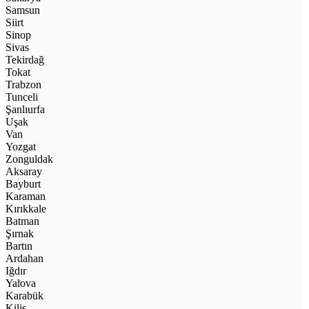
Samsun
Siirt
Sinop
Sivas
Tekirdağ
Tokat
Trabzon
Tunceli
Şanlıurfa
Uşak
Van
Yozgat
Zonguldak
Aksaray
Bayburt
Karaman
Kırıkkale
Batman
Şırnak
Bartın
Ardahan
Iğdır
Yalova
Karabük
Kilis