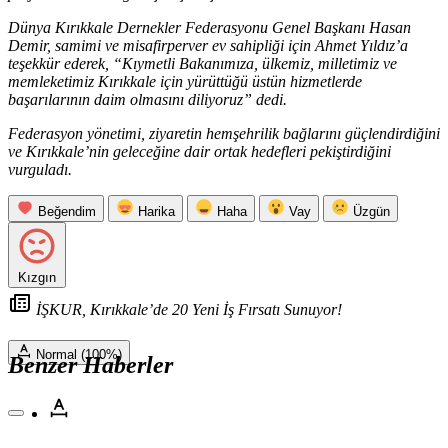
Dünya Kırıkkale Dernekler Federasyonu Genel Başkanı Hasan
Demir, samimi ve misafirperver ev sahipliği için Ahmet Yıldız’a
teşekkür ederek, “Kıymetli Bakanımıza, ülkemiz, milletimiz ve
memleketimiz Kırıkkale için yürüttüğü üstün hizmetlerde
başarılarının daim olmasını diliyoruz” dedi.
Federasyon yönetimi, ziyaretin hemşehrilik bağlarını güçlendirdiğini
ve Kırıkkale’nin geleceğine dair ortak hedefleri pekiştirdiğini
vurguladı.
Beğendim
Harika
Haha
Vay
Üzgün
Kızgın
İŞKUR, Kırıkkale’de 20 Yeni İş Fırsatı Sunuyor!
Normal (100%)
Benzer Haberler