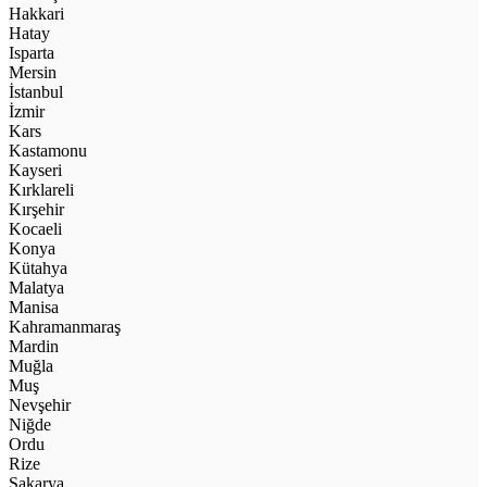
Hakkari
Hatay
Isparta
Mersin
İstanbul
İzmir
Kars
Kastamonu
Kayseri
Kırklareli
Kırşehir
Kocaeli
Konya
Kütahya
Malatya
Manisa
Kahramanmaraş
Mardin
Muğla
Muş
Nevşehir
Niğde
Ordu
Rize
Sakarya