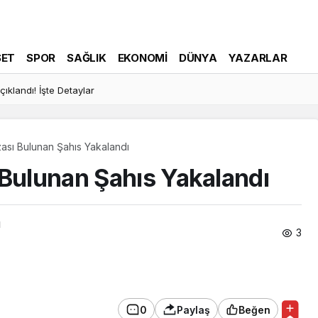
SET
SPOR
SAĞLIK
EKONOMI
DÜNYA
YAZARLAR
ıklandı! İşte Detaylar
ası Bulunan Şahıs Yakalandı
 Bulunan Şahıs Yakalandı
ı
3
0
Paylaş
Beğen