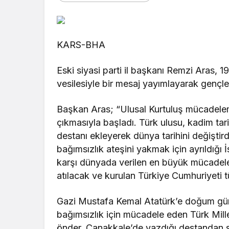
Genel
Genel
LGS Yerleş
KARS-BHA
Küçük Yazar Beren’den
Sonuçları A
Değerler Eğitimi Kitabı
Detaylar
Eski siyasi parti il başkanı Remzi Aras,
vesilesiyle bir mesaj yayımlayarak gençle
Başkan Aras; “Ulusal Kurtuluş mücadelem
çıkmasıyla başladı. Türk ulusu, kadim tar
destanı ekleyerek dünya tarihini değişti
bağımsızlık ateşini yakmak için ayrıldığı
karşı dünyada verilen en büyük mücadeley
atılacak ve kurulan Türkiye Cumhuriyeti 
Gazi Mustafa Kemal Atatürk’e doğum gü
bağımsızlık için mücadele eden Türk Mill
önder, Çanakkale’de yazdığı destandan so