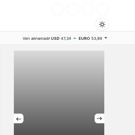
Mod
değiştir
Veri alınamadı!
USD
47,34
EURO
53,89
Gündüz Modu
Gündüz modunu seçin.
Gece Modu
Gece modunu seçin.
Sistem Modu
Sistem modunu seçin.