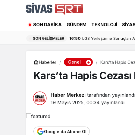
SON DAKIKA
GÜNDEM
TEKNOLOJI
SIYA
16:50
LGS Yerleştirme Sonuçları Aç
SON GELIŞMELER
Genel
Haberler
Kars’ta Hapis Cez
Kars’ta Hapis Cezası
Haber Merkezi
tarafından yayınland
19 Mayıs 2025, 00:34
yayınlandı
Google'da Abone Ol