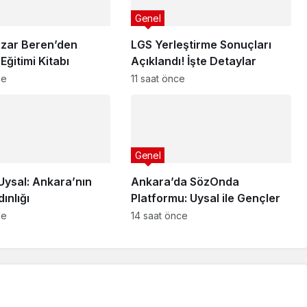
Genel
zar Beren’den
LGS Yerleştirme Sonuçları
Eğitimi Kitabı
Açıklandı! İşte Detaylar
ce
11 saat önce
Genel
Uysal: Ankara’nın
Ankara’da SözOnda
ınlığı
Platformu: Uysal ile Gençler
ce
14 saat önce