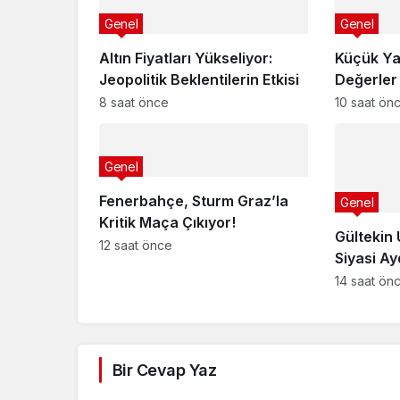
Genel
Genel
Altın Fiyatları Yükseliyor:
Küçük Ya
Jeopolitik Beklentilerin Etkisi
Değerler 
8 saat önce
10 saat ön
Genel
Fenerbahçe, Sturm Graz’la
Genel
Kritik Maça Çıkıyor!
Gültekin 
12 saat önce
Siyasi Ayd
14 saat ön
Bir Cevap Yaz