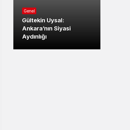
Genel
Genel
Gültekin Uysal:
Anka
Ankara’nın Siyasi
Platfo
Aydınlığı
Gençl