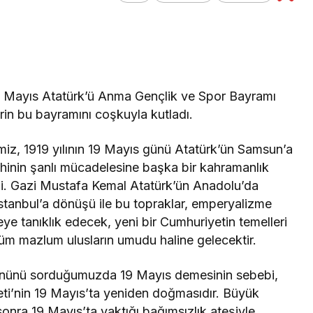
Genel
tirme
Fenerbahçe, Sturm
çıklandı! İşte
Graz’la Kritik Maça
Çıkıyor!
 19 Mayıs Atatürk’ü Anma Gençlik ve Spor Bayramı
rin bu bayramını coşkuyla kutladı.
iz, 1919 yılının 19 Mayıs günü Atatürk’ün Samsun’a
ihinin şanlı mücadelesine başka bir kahramanlık
rdi. Gazi Mustafa Kemal Atatürk’ün Anadolu’da
 İstanbul’a dönüşü ile bu topraklar, emperyalizme
e tanıklık edecek, yeni bir Cumhuriyetin temelleri
tüm mazlum ulusların umudu haline gelecektir.
nünü sorduğumuzda 19 Mayıs demesinin sebebi,
eti’nin 19 Mayıs’ta yeniden doğmasıdır. Büyük
nra 19 Mayıs’ta yaktığı bağımsızlık ateşiyle