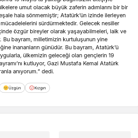
kelere umut olacak büyük zaferin adımlarını bir bir
şale hala sönmemiştir; Atatürk’ün izinde ilerleyen
n mücadelelerini sürdürmektedir. Gelecek nesiller
çinde özgür bireyler olarak yaşayabilmeleri, laik ve
Bu bayram, milletimizin kurtuluşunun yine
ceğine inananların günüdür. Bu bayram, Atatürk’ü
gularla, ülkemizin geleceği olan gençlerin 19
yramı’nı kutluyor, Gazi Mustafa Kemal Atatürk
ranla anıyorum.” dedi.
Üzgün
Kızgın