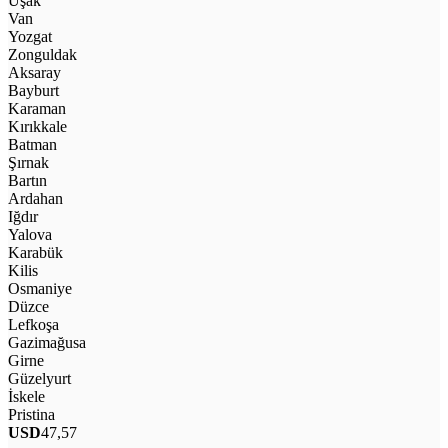
Uşak
Van
Yozgat
Zonguldak
Aksaray
Bayburt
Karaman
Kırıkkale
Batman
Şırnak
Bartın
Ardahan
Iğdır
Yalova
Karabük
Kilis
Osmaniye
Düzce
Lefkoşa
Gazimağusa
Girne
Güzelyurt
İskele
Pristina
USD
47,57