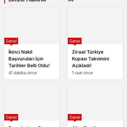
Yazı Boyutunu Ayarla
Nuri Aslan’a
Okuma rahatlığı için
Yolsuzluk
seçin
Genel
Genel
Soruşturmalarında Şok
İkinci Nakil
Ziraat Türkiye
Suçlama!
Başvuruları İçin
Kupası Takvimini
Küçük
100%
Dev
Tarihler Belli Oldu!
Açıkladı!
41 dakika önce
1 saat önce
Varsayılana dön
0
Paylaş
Genel
Genel