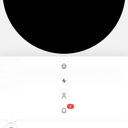
Giriş Yap
Sivas SRT ayrıcalıklarından yararlanmak için hemen giriş
yapın veya hesap oluşturun, üstelik tamamen ücretsiz!
Giriş Yap
0