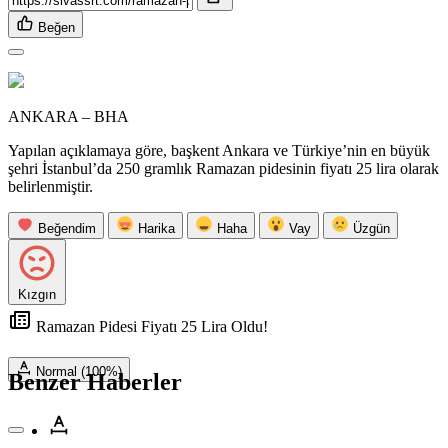
Beğen
ANKARA – BHA
Yapılan açıklamaya göre, başkent Ankara ve Türkiye’nin en büyük
şehri İstanbul’da 250 gramlık Ramazan pidesinin fiyatı 25 lira olarak
belirlenmiştir.
Beğendim
Harika
Haha
Vay
Üzgün
Kızgın
Ramazan Pidesi Fiyatı 25 Lira Oldu!
Normal (100%)
Benzer Haberler