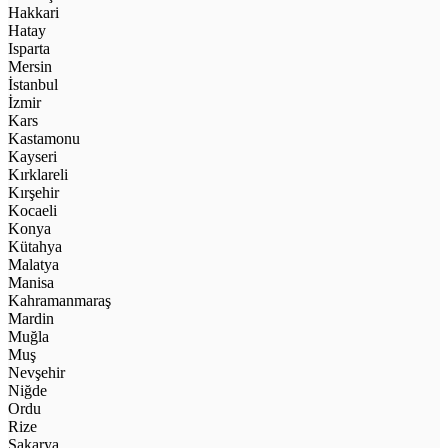
Hakkari
Hatay
Isparta
Mersin
İstanbul
İzmir
Kars
Kastamonu
Kayseri
Kırklareli
Kırşehir
Kocaeli
Konya
Kütahya
Malatya
Manisa
Kahramanmaraş
Mardin
Muğla
Muş
Nevşehir
Niğde
Ordu
Rize
Sakarya