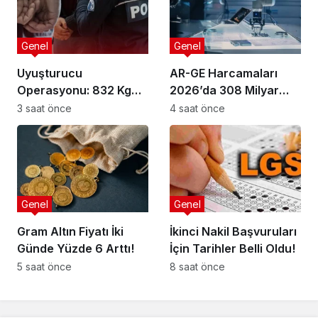
Genel
Genel
Uyuşturucu
AR-GE Harcamaları
Operasyonu: 832 Kg
2026’da 308 Milyar
Madde Ele Geçirildi!
Lira Olacak!
3 saat önce
4 saat önce
Genel
Genel
Gram Altın Fiyatı İki
İkinci Nakil Başvuruları
Günde Yüzde 6 Arttı!
İçin Tarihler Belli Oldu!
5 saat önce
8 saat önce