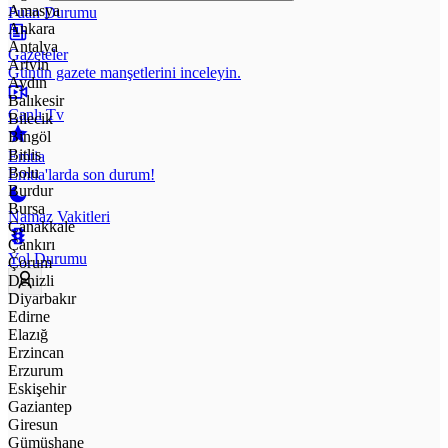
Amasya
Puan Durumu
Ankara
Antalya
Gazeteler
Artvin
Günün gazete manşetlerini inceleyin.
Aydın
Balıkesir
Canlı Tv
Bilecik
Bingöl
Bitlis
Emtia
Bolu
Emtia'larda son durum!
Burdur
Bursa
Namaz Vakitleri
Çanakkale
Çankırı
Yol Durumu
Çorum
Denizli
Diyarbakır
Edirne
Elazığ
Erzincan
Erzurum
Eskişehir
Gaziantep
Giresun
Gümüşhane