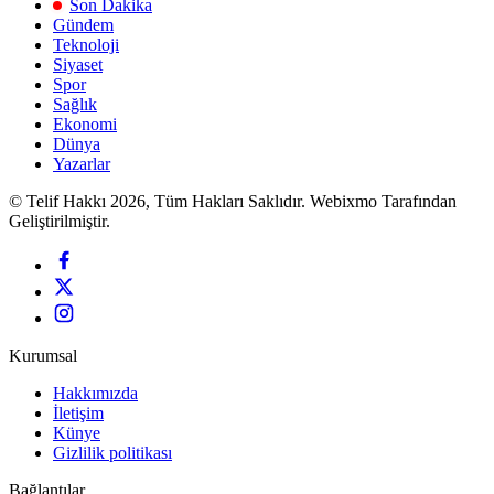
Son Dakika
Gündem
Teknoloji
Siyaset
Spor
Sağlık
Ekonomi
Dünya
Yazarlar
© Telif Hakkı 2026, Tüm Hakları Saklıdır. Webixmo Tarafından
Geliştirilmiştir.
Kurumsal
Hakkımızda
İletişim
Künye
Gizlilik politikası
Bağlantılar