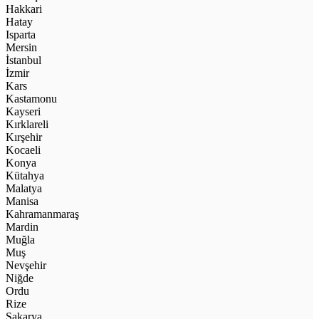
Hakkari
Hatay
Isparta
Mersin
İstanbul
İzmir
Kars
Kastamonu
Kayseri
Kırklareli
Kırşehir
Kocaeli
Konya
Kütahya
Malatya
Manisa
Kahramanmaraş
Mardin
Muğla
Muş
Nevşehir
Niğde
Ordu
Rize
Sakarya