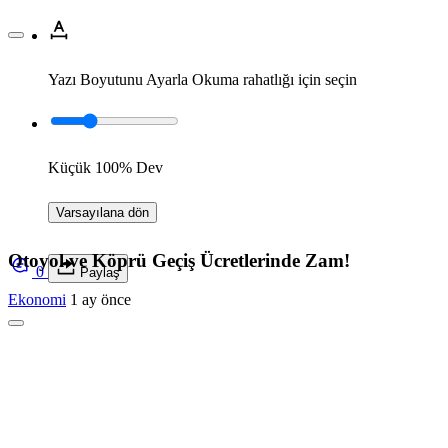
Yazı Boyutunu Ayarla
Okuma rahatlığı için seçin
Küçük
100%
Dev
Varsayılana dön
Otoyol ve Köprü Geçiş Ücretlerinde Zam!
0
Paylaş
Ekonomi
1 ay önce