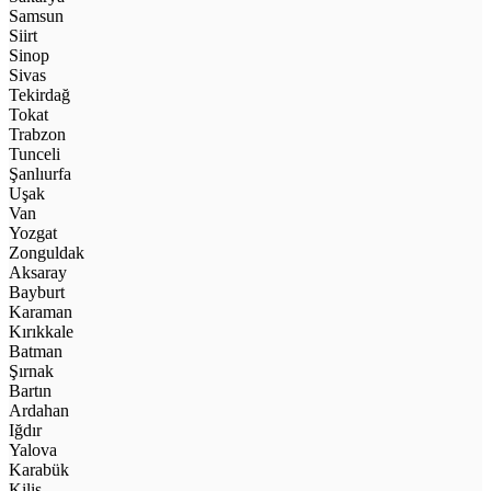
Samsun
Siirt
Sinop
Sivas
Tekirdağ
Tokat
Trabzon
Tunceli
Şanlıurfa
Uşak
Van
Yozgat
Zonguldak
Aksaray
Bayburt
Karaman
Kırıkkale
Batman
Şırnak
Bartın
Ardahan
Iğdır
Yalova
Karabük
Kilis