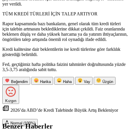
yer verildi.
TÜM KREDİ TÜRLERİ İÇİN TALEP ARTIYOR
Rapor kapsamında bazı bankaların, genel olarak tüm kredi türleri
için talebin artmasını beklediklerine dikkat çekildi. Faiz oranlarında
beklenen düşüş ve daha yüksek harcama ya da yatırım ihtiyaçlarının,
öngörülen talep artışında önemli rol oynadığı ifade edildi.
Kredi kalitesine dair beklentilerin ise kredi türlerine göre farklılık
gösterdiği belirtildi.
Fed, geçtiğimiz hafta politika faizini tahminler doğrultusunda yüzde
3,5-3,75 aralığında sabit tuttu.
Beğendim
Harika
Haha
Vay
Üzgün
Kızgın
2026’da ABD’de Kredi Talebinde Büyük Artış Bekleniyor
Normal (100%)
Benzer Haberler